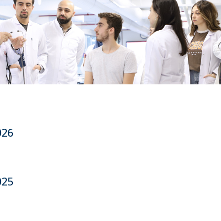
026
025