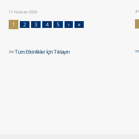
4 
17 Haziran 2026
1
2
3
4
5
>
>> Tüm Etkinlikler İçin Tıklayın