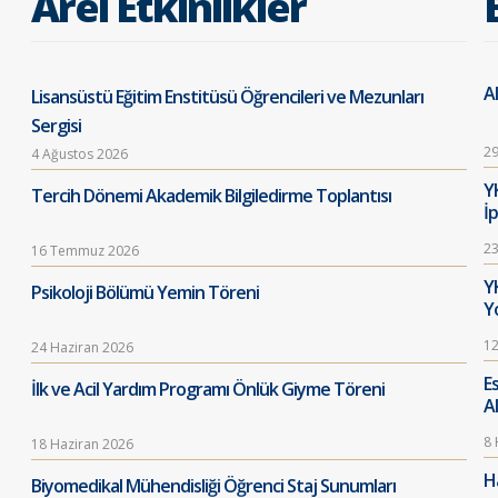
Arel Etkinlikler
Al
Lisansüstü Eğitim Enstitüsü Öğrencileri ve Mezunları
Sergisi
29
4 Ağustos 2026
Y
Tercih Dönemi Akademik Bilgiledirme Toplantısı
İ
23
16 Temmuz 2026
Y
Psikoloji Bölümü Yemin Töreni
Y
12
24 Haziran 2026
E
İlk ve Acil Yardım Programı Önlük Giyme Töreni
A
8 
18 Haziran 2026
Ha
Biyomedikal Mühendisliği Öğrenci Staj Sunumları