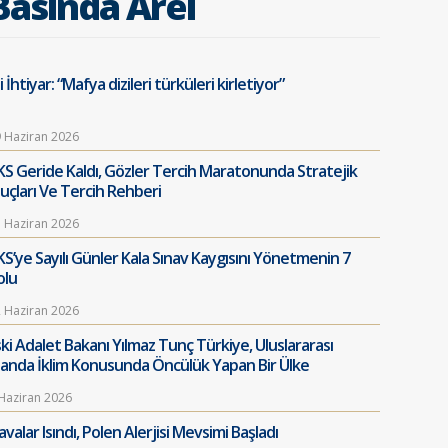
Basında Arel
i İhtiyar: “Mafya dizileri türküleri kirletiyor”
 Haziran 2026
KS Geride Kaldı, Gözler Tercih Maratonunda Stratejik
puçları Ve Tercih Rehberi
 Haziran 2026
KS’ye Sayılı Günler Kala Sınav Kaygısını Yönetmenin 7
olu
 Haziran 2026
ski Adalet Bakanı Yılmaz Tunç Türkiye, Uluslararası
landa İklim Konusunda Öncülük Yapan Bir Ülke
Haziran 2026
valar Isındı, Polen Alerjisi Mevsimi Başladı