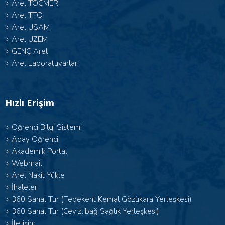
>
Arel TOÇMER
>
Arel TTO
>
Arel USAM
>
Arel UZEM
>
GENÇ Arel
>
Arel Laboratuvarları
Hızlı Erişim
>
Öğrenci Bilgi Sistemi
>
Aday Öğrenci
>
Akademik Portal
>
Webmail
>
Arel Nakit Yükle
>
İhaleler
>
360 Sanal Tur (Tepekent Kemal Gözükara Yerleşkesi)
>
360 Sanal Tur (Cevizlibağ Sağlık Yerleşkesi)
>
İletişim