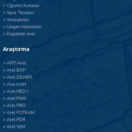
>
Öğrenci Konseyi
>
Spor Tesisleri
>
Yerleşkeler
>
Ulaşım Hizmetleri
>
Erişilebilir Arel
Araştırma
>
ARTI Arel
>
Arel BAP
>
Arel DİLMER
>
Arel KAM
>
Arel MED-I
>
Arel PAM
>
Arel PRO
>
Arel POTKAM
>
Arel PDR
>
Arel SEM