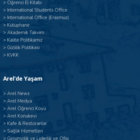
>
Öğrenci El Kitabı
>
International Students Office
>
International Office (Erasmus)
>
Kütüphane
>
Akademik Takvim
>
Kalite Politikamız
>
Gizlilik Politikası
>
KVKK
Arel’de Yaşam
>
Arel News
>
Arel Medya
>
Arel Öğrenci Köyü
>
Arel Konukevi
>
Kafe & Restoranlar
>
Sağlık Hizmetleri
>
Girişimcilik ve Liderlik ve Ofisi