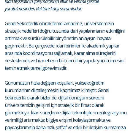
idari teşkilatının çalışmalarının etkin ve verimli şekilde
yürütülmesinden Rektöre karşı sorumludur.
Genel Sekreterlik olarak temel amacımız, üniversitemizin
stratejik hedefleri doğrultusunda idari yapılanmanın etkinliğini
artırmak ve sürdürülebilir bir yönetim anlayışını hayata
geçirmektir. Bu çerçevede, idari birimler ile akademik yapılar
arasında koordinasyonu sağlamak, karar alma süreçlerini
desteklemek ve hizmetlerin bütüncül bir yapıda yürütülmesini
temin etmek temel görevimizdir.
Günümüzün hızla değişen koşulları, yükseköğretim
kurumlarının dijitalleşmesini kaçınılmaz kılmıştır. Genel
Sekreterlik olarak bizler de, dijital dönüşüm sürecini
üniversitemizin gelişimi için stratejik bir fırsat olarak
görmekteyiz. İdari süreçlerde dijital teknolojilerin entegrasyonu,
verimliliği artırmakta; bilgiye erişimi kolaylaştırmakta ve
paydaşlarımızla daha hızlı, şeffaf ve etkili bir iletişim kurmamıza