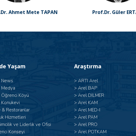
r. Ahmet Mete TAPAN
Prof.Dr. Güler ER
’de Yaşam
Araştırma
l News
>
ARTI Arel
l Medya
>
Arel BAP
l Öğrenci Köyü
>
Arel DİLMER
 Konukevi
>
Arel KAM
 & Restoranlar
>
Arel MED-I
ık Hizmetleri
>
Arel PAM
şimcilik ve Liderlik ve Ofisi
>
Arel PRO
enci Konseyi
>
Arel POTKAM