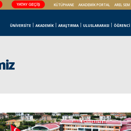
KÜTÜPHANE
AKADEMİK PORTAL
AREL SEM
ÜNİVERSİTE
AKADEMİK
ARAŞTIRMA
ULUSLARARASI
ÖĞRENCİ
miz