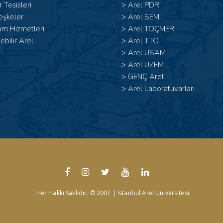
 Tesisleri
>
Arel PDR
eşkeler
>
Arel SEM
ım Hizmetleri
>
Arel TOÇMER
lebilir Arel
>
Arel TTO
>
Arel USAM
>
Arel UZEM
>
GENÇ Arel
>
Arel Laboratuvarları
Her Hakkı Saklıdır. © 2007 | İstanbul Arel Üniversitesi