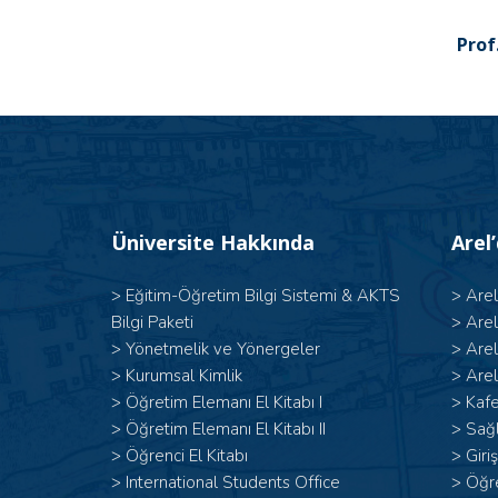
Prof.D
Üniversite Hakkında
Arel
>
Eğitim-Öğretim Bilgi Sistemi & AKTS
>
Are
Bilgi Paketi
>
Are
>
Yönetmelik ve Yönergeler
>
Are
>
Kurumsal Kimlik
>
Arel
> Öğretim Elemanı El Kitabı I
>
Kafe
>
Öğretim Elemanı El Kitabı II
>
Sağl
>
Öğrenci El Kitabı
>
Giri
>
International Students Office
>
Öğr