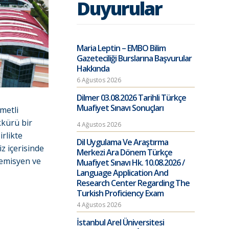
Duyurular
Maria Leptin – EMBO Bilim
Gazeteciliği Burslarına Başvurular
Hakkında
6 Ağustos 2026
Dilmer 03.08.2026 Tarihli Türkçe
Muafiyet Sınavı Sonuçları
metli
kkürü bir
4 Ağustos 2026
irlikte
Dil Uygulama Ve Araştırma
z içerisinde
Merkezi Ara Dönem Türkçe
ademisyen ve
Muafiyet Sınavı Hk. 10.08.2026 /
Language Application And
Research Center Regarding The
Turkish Proficiency Exam
4 Ağustos 2026
İstanbul Arel Üniversitesi