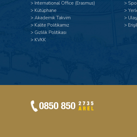
>
International Office (Erasmus)
>
Spor
>
Kütüphane
>
Yerl
>
Akademik Takvim
>
Ulaş
>
Kalite Politikamız
>
Erişi
>
Gizlilik Politikası
>
KVKK