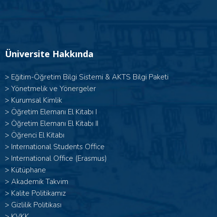
Üniversite Hakkında
>
Eğitim-Öğretim Bilgi Sistemi & AKTS Bilgi Paketi
>
Yönetmelik ve Yönergeler
>
Kurumsal Kimlik
> Öğretim Elemanı El Kitabı I
>
Öğretim Elemanı El Kitabı II
>
Öğrenci El Kitabı
>
International Students Office
>
International Office (Erasmus)
>
Kütüphane
>
Akademik Takvim
>
Kalite Politikamız
>
Gizlilik Politikası
>
KVKK