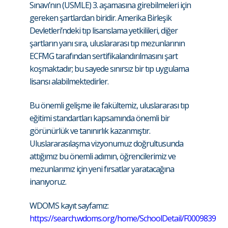
Sınavı’nın (USMLE) 3. aşamasına girebilmeleri için
gereken şartlardan biridir. Amerika Birleşik
Devletleri’ndeki tıp lisanslama yetkilileri, diğer
şartların yanı sıra, uluslararası tıp mezunlarının
ECFMG tarafından sertifikalandırılmasını şart
koşmaktadır; bu sayede sınırsız bir tıp uygulama
lisansı alabilmektedirler.
Bu önemli gelişme ile fakültemiz, uluslararası tıp
eğitimi standartları kapsamında önemli bir
görünürlük ve tanınırlık kazanmıştır.
Uluslararasılaşma vizyonumuz doğrultusunda
attığımız bu önemli adımın, öğrencilerimiz ve
mezunlarımız için yeni fırsatlar yaratacağına
inanıyoruz.
WDOMS kayıt sayfamız:
https://search.wdoms.org/home/SchoolDetail/F0009839