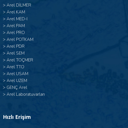
>
Arel DİLMER
>
Arel KAM
>
Arel MED-I
>
Arel PAM
>
Arel PRO
>
Arel POTKAM
>
Arel PDR
>
Arel SEM
>
Arel TOÇMER
>
Arel TTO
>
Arel USAM
>
Arel UZEM
>
GENÇ Arel
>
Arel Laboratuvarları
Hızlı Erişim