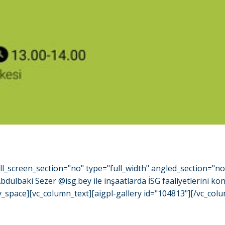
l_screen_section="no" type="full_width" angled_section="n
ülbaki Sezer @isg.bey ile inşaatlarda İSG faaliyetlerini kon
y_space][vc_column_text][aigpl-gallery id="104813"][/vc_col