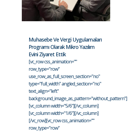
Muhasebe Ve Vergi Uygulamaları
Programı Olarak Mikro Yazılım
Evini Ziyaret Ettik
[vc_row css_animation=""
row_type="row"
use_row_as_full_screen_section="no"
type="full_width" angled_section="no"
text_align="left"
background_image_as_pattern="without_pattern"]
[vc_column width="5/6"][/vc_column]
[vc_column width="1/6"][/vc_column]
[/vc_row][vc_row css_animation=""
row_type="row"