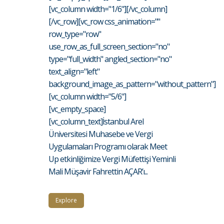
[vc_column width="1/6"][/vc_column]
[/vc_row][vc_row css_animation=""
row_type="row"
use_row_as_full_screen_section="no"
type="full_width" angled_section="no"
text_align="left"
background_image_as_pattern="without_pattern"]
[vc_column width="5/6"]
[vc_empty_space]
[vc_column_text]İstanbul Arel
Üniversitesi Muhasebe ve Vergi
Uygulamaları Programı olarak Meet
Up etkinliğimize Vergi Müfettişi Yeminli
Mali Müşavir Fahrettin AÇAR’ı...
Explore