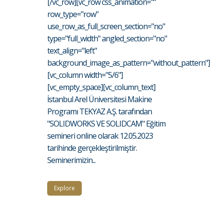
[/vc_row][vc_row css_animation=""
row_type="row"
use_row_as_full_screen_section="no"
type="full_width" angled_section="no"
text_align="left"
background_image_as_pattern="without_pattern"]
[vc_column width="5/6"]
[vc_empty_space][vc_column_text]
İstanbul Arel Üniversitesi Makine
Programı TEKYAZ A.Ş. tarafından
"SOLIDWORKS VE SOLIDCAM" Eğitim
semineri online olarak 12.05.2023
tarihinde gerçekleştirilmiştir.
Seminerimizin...
Explore