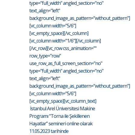
type="full_width" angled_section="no"
text_align="left"
background_image_as_pattern="without_pattern"]
[vc_column width="5/6"]
[vc_empty_space][/vc_column]
[vc_column width="1/6"][/vc_column]
[/vc_row][vc_row css_animation=""
row_type="row"
use_row_as_full_screen_section="no"
type="full_width" angled_section="no"
text_align="left"
background_image_as_pattern="without_pattern"]
[vc_column width="5/6"]
[vc_empty_space][vc_column_text]
İstanbul Arel Üniversitesi Makine
Programı “Torna ile Şekillenen
Hayatlar” semineri online olarak
11.05.2023 tarihinde