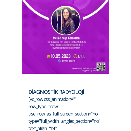
DİAGNOSTİK RADYOLOJİ
[vc_row css_animation=""
row_type="row"
use_row_as_full_screen_section="no"
type="full_width" angled_section="no"
text_align="left"