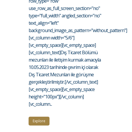
row_type="row"
use_row_as_full_screen_section="no"
type="full_width" angled_section="no"
text_align="left"
background_image_as_pattern="without_pattern"]
[vc_column width="5/6"]
[vc_empty_space][vc_empty_space]
[vc_column_text]Dış Ticaret Bölümü
mezunları ile iletişim kurmak amacıyla
10.05.2023 tarihinde çevrim içi olarak
Dış Ticaret Mezunları ile görüşme
gerçekleştirilmiştir.[/vc_column_text]
[vc_empty_space][vc_empty_space
height="100px"][/vc_column]
[vc_column...
Explore