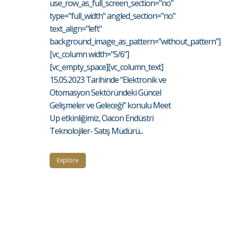
use_row_as_full_screen_section="no"
type="full_width" angled_section="no"
text_align="left"
background_image_as_pattern="without_pattern"]
[vc_column width="5/6"]
[vc_empty_space][vc_column_text]
15.05.2023 Tarihinde “Elektronik ve
Otomasyon Sektöründeki Güncel
Gelişmeler ve Geleceği” konulu Meet
Up etkinliğimiz, Oacon Endüstri
Teknolojiler- Satış Müdürü...
Explore