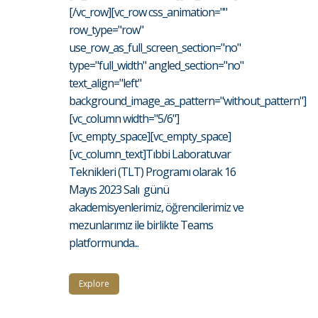
[/vc_row][vc_row css_animation=""
row_type="row"
use_row_as_full_screen_section="no"
type="full_width" angled_section="no"
text_align="left"
background_image_as_pattern="without_pattern"]
[vc_column width="5/6"]
[vc_empty_space][vc_empty_space]
[vc_column_text]Tıbbi Laboratuvar
Teknikleri (TLT) Programı olarak 16
Mayıs 2023 Salı günü
akademisyenlerimiz, öğrencilerimiz ve
mezunlarımız ile birlikte Teams
platformunda...
Explore