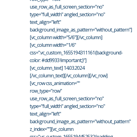
use_row_as_full_screen_section="no"
type="full_width" angled_section="no"
text_align="left"
background_image_as_pattern="without_pattern"]
[vc_column width="5/6"][/vc_column]
[vc_column width="1/6"
css=".vc_custom_1655194311161{background-
color: #dd9933 !important;}"]
[vc_column_text] 14.03.2024
[/vc_column_text][/vc_column][/vc_row]
[vc_row css_animation=""
row_type="row"
use_row_as_full_screen_section="no"
type="full_width" angled_section="no"
text_align="left"
background_image_as_pattern="without_pattern"
z_index=""][vc_column
css=".vc_custom_1655194452532{padding-