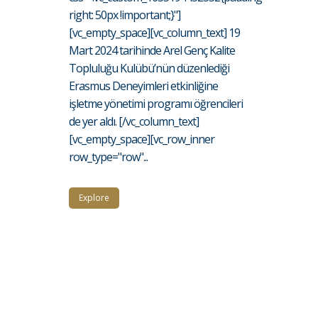
right: 50px !important;}"]
[vc_empty_space][vc_column_text] 19
Mart 2024 tarihinde Arel Genç Kalite
Topluluğu Kulübü’nün düzenlediği
Erasmus Deneyimleri etkinliğine
işletme yönetimi programı öğrencileri
de yer aldı. [/vc_column_text]
[vc_empty_space][vc_row_inner
row_type="row"...
Explore