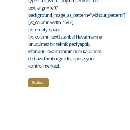
type="full_width" angled_section="no"
text_align="left"
background_image_as_pattern="without_pattern"]
[vc_column width="5/6"]
[vc_empty_space]
[vc_column_text]İstanbul Havalimanına
unutulmaz bir teknik gezi yaptık,
İstanbul Havalimanı’nın hem kara hem
de hava tarafını gezdik, operasyon
kontrol merkezi...
Explore