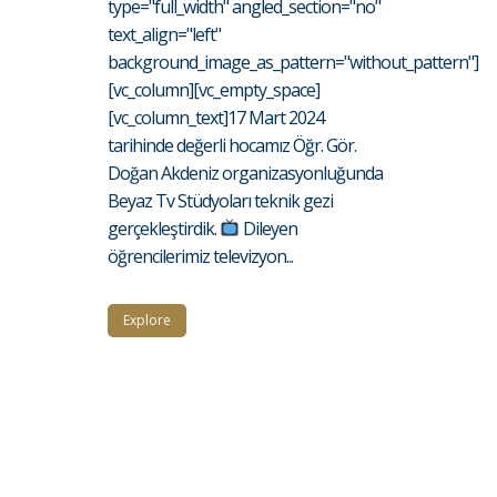
type="full_width" angled_section="no"
text_align="left"
background_image_as_pattern="without_pattern"]
[vc_column][vc_empty_space]
[vc_column_text]17 Mart 2024
tarihinde değerli hocamız Öğr. Gör.
Doğan Akdeniz organizasyonluğunda
Beyaz Tv Stüdyoları teknik gezi
gerçekleştirdik.
Dileyen
öğrencilerimiz televizyon...
Explore