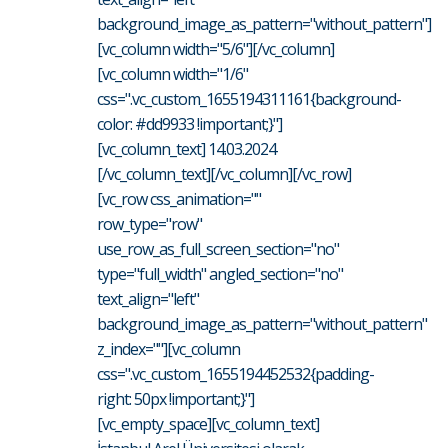
background_image_as_pattern="without_pattern"]
[vc_column width="5/6"][/vc_column]
[vc_column width="1/6"
css=".vc_custom_1655194311161{background-
color: #dd9933 !important;}"]
[vc_column_text] 14.03.2024
[/vc_column_text][/vc_column][/vc_row]
[vc_row css_animation=""
row_type="row"
use_row_as_full_screen_section="no"
type="full_width" angled_section="no"
text_align="left"
background_image_as_pattern="without_pattern"
z_index=""][vc_column
css=".vc_custom_1655194452532{padding-
right: 50px !important;}"]
[vc_empty_space][vc_column_text]