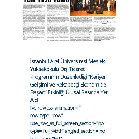
İstanbul Arel Üniversitesi Meslek
Yüksekokulu Dış Ticaret
Programı’nın Düzenlediği “Kariyer
Gelişimi Ve Rekabetçi Ekonomide
Başarı” Etkinliği Ulusal Basında Yer
Aldı
[vc_row css_animation=""
row_type="row"
use_row_as_full_screen_section="no"
type="full_width" angled_section="no"
text_align="left"