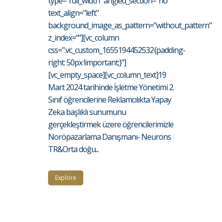
type="full_width" angled_section="no"
text_align="left"
background_image_as_pattern="without_pattern"
z_index=""][vc_column
css=".vc_custom_1655194452532{padding-
right: 50px !important;}"]
[vc_empty_space][vc_column_text]19
Mart 2024 tarihinde İşletme Yönetimi 2.
Sınıf öğrencilerine Reklamcılıkta Yapay
Zeka başlıklı sunumunu
gerçekleştirmek üzere öğrencilerimizle
Noröpazarlama Danışmanı- Neurons
TR&Orta doğu...
Explore