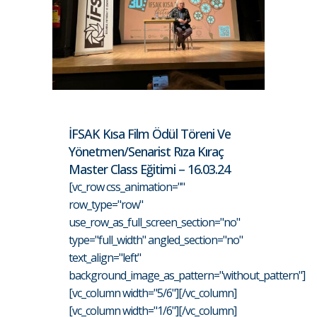
İFSAK Kısa Film Ödül Töreni Ve
Yönetmen/Senarist Rıza Kıraç
Master Class Eğitimi – 16.03.24
[vc_row css_animation=""
row_type="row"
use_row_as_full_screen_section="no"
type="full_width" angled_section="no"
text_align="left"
background_image_as_pattern="without_pattern"]
[vc_column width="5/6"][/vc_column]
[vc_column width="1/6"][/vc_column]