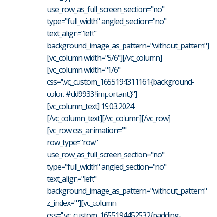
use_row_as_full_screen_section="no"
type="full_width" angled_section="no"
text_align="left"
background_image_as_pattern="without_pattern"]
[vc_column width="5/6"][/vc_column]
[vc_column width="1/6"
css=".vc_custom_1655194311161{background-
color: #dd9933 !important;}"]
[vc_column_text] 19.03.2024
[/vc_column_text][/vc_column][/vc_row]
[vc_row css_animation=""
row_type="row"
use_row_as_full_screen_section="no"
type="full_width" angled_section="no"
text_align="left"
background_image_as_pattern="without_pattern"
z_index=""][vc_column
css=".vc_custom_1655194452532{padding-