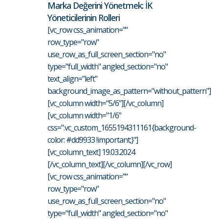
Marka Değerini Yönetmek: İK
Yöneticilerinin Rolleri
[vc_row css_animation=""
row_type="row"
use_row_as_full_screen_section="no"
type="full_width" angled_section="no"
text_align="left"
background_image_as_pattern="without_pattern"]
[vc_column width="5/6"][/vc_column]
[vc_column width="1/6"
css=".vc_custom_1655194311161{background-
color: #dd9933 !important;}"]
[vc_column_text] 19.03.2024
[/vc_column_text][/vc_column][/vc_row]
[vc_row css_animation=""
row_type="row"
use_row_as_full_screen_section="no"
type="full_width" angled_section="no"