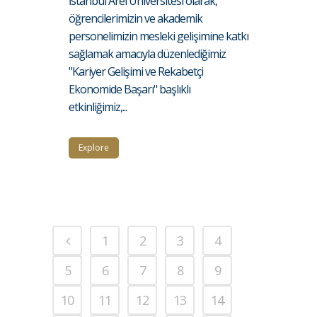
İstanbul Arel Üniversitesi olarak,
öğrencilerimizin ve akademik
personelimizin mesleki gelişimine katkı
sağlamak amacıyla düzenlediğimiz
"Kariyer Gelişimi ve Rekabetçi
Ekonomide Başarı" başlıklı
etkinliğimiz,...
Explore
1
2
3
4
5
6
7
8
9
10
11
12
13
14