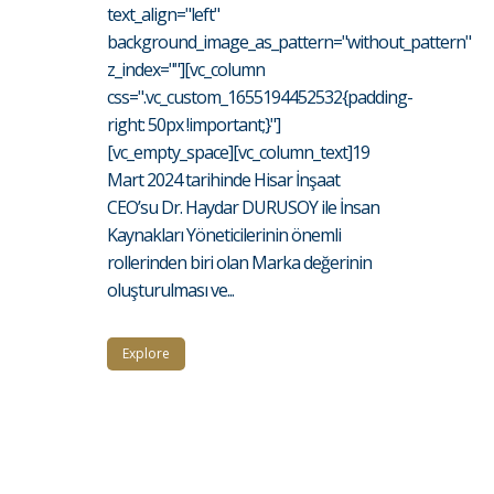
text_align="left"
background_image_as_pattern="without_pattern"
z_index=""][vc_column
css=".vc_custom_1655194452532{padding-
right: 50px !important;}"]
[vc_empty_space][vc_column_text]19
Mart 2024 tarihinde Hisar İnşaat
CEO’su Dr. Haydar DURUSOY ile İnsan
Kaynakları Yöneticilerinin önemli
rollerinden biri olan Marka değerinin
oluşturulması ve...
Explore