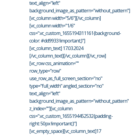
text_align="left"
background_image_as_pattern="without_pattern"]
[vc_column width="5/6"][/vc_column]
[vc_column width="1/6"
css=".vc_custom_1655194311161{background-
color: #dd9933 !important;}"]
[vc_column_text] 17.03.2024
[/vc_column_text][/vc_column][/vc_row]
[vc_row css_animation=""
row_type="row"
use_row_as_full_screen_section="no"
type="full_width" angled_section="no"
text_align="left"
background_image_as_pattern="without_pattern"
z_index=""][vc_column
css=".vc_custom_1655194452532{padding-
right: 50px !important;}"]
[vc_empty_space][vc_column_text]17