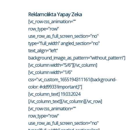
Reklamcılıkta Yapay Zeka
[vc_row css_animation=""
row_type="row"
use_row_as_full_screen_section="no"
type="full_width" angled_section="no"
text_align="left"
background_image_as_pattern="without_pattern"]
[vc_column width="5/6"][/vc_column]
[vc_column width="1/6"
css=".vc_custom_1655194311161{background-
color: #dd9933 !important;}"]
[vc_column_text] 19.03.2024
[/vc_column_text][/vc_column][/vc_row]
[vc_row css_animation=""
row_type="row"
use_row_as_full_screen_section="no"