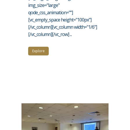
img_size="large"
qode_css_animation=""]
[vc_empty_space height="100px"]
[/vc_column][vc_column width="1/6"]
[/vc_column][/vc_row] ...
Explore