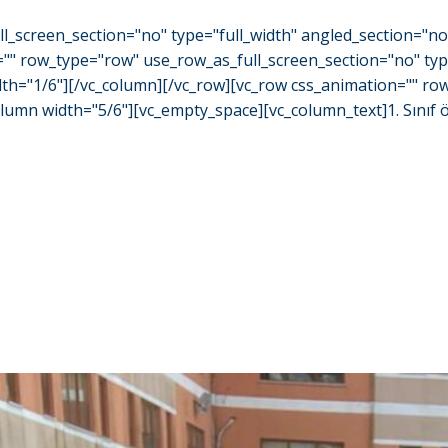
l_screen_section="no" type="full_width" angled_section="n
="" row_type="row" use_row_as_full_screen_section="no" typ
h="1/6"][/vc_column][/vc_row][vc_row css_animation="" row_
 width="5/6"][vc_empty_space][vc_column_text]1. Sınıf öğren