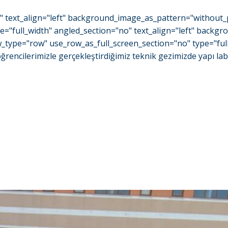
o" text_align="left" background_image_as_pattern="without_
e="full_width" angled_section="no" text_align="left" back
type="row" use_row_as_full_screen_section="no" type="full_
cilerimizle gerçekleştirdiğimiz teknik gezimizde yapı labor