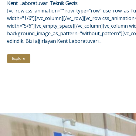
Kent Laboratuvarı Teknik Gezisi
[vc_row css_animation="" row_type="row" use_row_as_ful
width="1/6"][/vc_column][/vc_row][vc_row css_animation
width="5/6"][vc_empty_space][/vc_column][vc_column widt
background_image_as_pattern="without_pattern"][vc_column
edindik. Bizi ağırlayan Kent Laboratuvarı...
Explore