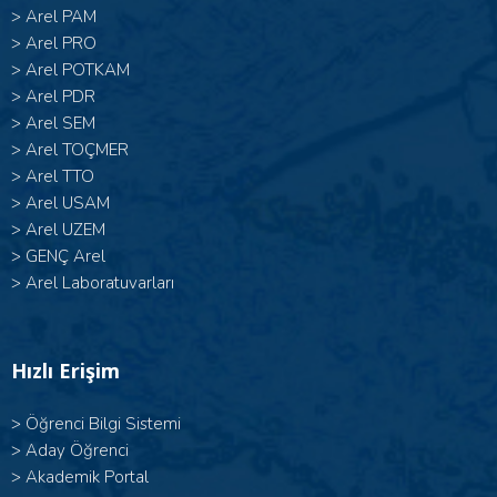
>
Arel PAM
>
Arel PRO
>
Arel POTKAM
>
Arel PDR
>
Arel SEM
>
Arel TOÇMER
>
Arel TTO
>
Arel USAM
>
Arel UZEM
>
GENÇ Arel
>
Arel Laboratuvarları
Hızlı Erişim
>
Öğrenci Bilgi Sistemi
>
Aday Öğrenci
>
Akademik Portal