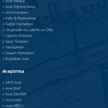
>
Arel Medya
>
Arel Öğrenci Köyü
>
Arel Konukevi
>
Kafe & Restoranlar
>
Sağlık Hizmetleri
>
Girişimcilik ve Liderlik ve Ofisi
>
Öğrenci Konseyi
>
Spor Tesisleri
>
Yerleşkeler
>
Ulaşım Hizmetleri
>
Erişilebilir Arel
Araştırma
>
ARTI Arel
>
Arel BAP
>
Arel DİLMER
>
Arel KAM
>
Arel MED-I