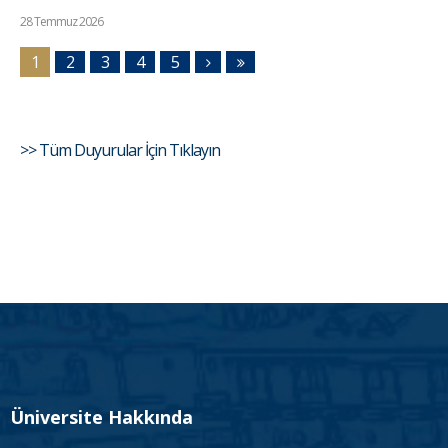
28 Temmuz 2026
1
2
3
4
5
>> Tüm Duyurular İçin Tıklayın
Üniversite Hakkında