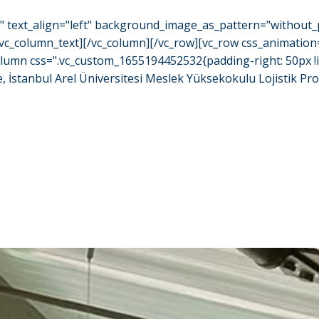
o" text_align="left" background_image_as_pattern="without_
/vc_column_text][/vc_column][/vc_row][vc_row css_animation
olumn css=".vc_custom_1655194452532{padding-right: 50px !i
İstanbul Arel Üniversitesi Meslek Yüksekokulu Lojistik Progra