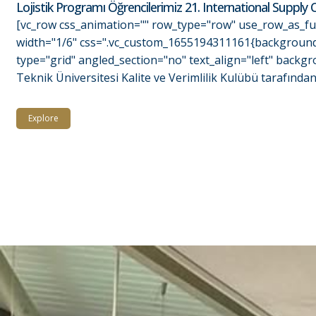
Lojistik Programı Öğrencilerimiz 21. International Supply 
[vc_row css_animation="" row_type="row" use_row_as_ful
width="1/6" css=".vc_custom_1655194311161{background-c
type="grid" angled_section="no" text_align="left" back
Teknik Üniversitesi Kalite ve Verimlilik Kulübü tarafından
Explore