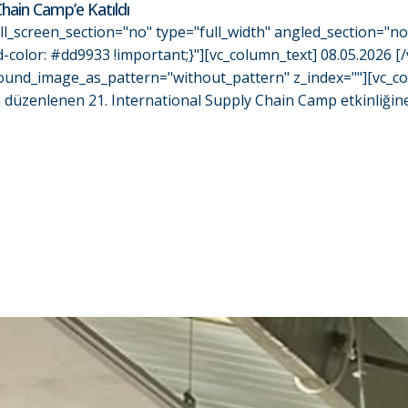
Chain Camp’e Katıldı
l_screen_section="no" type="full_width" angled_section="n
olor: #dd9933 !important;}"][vc_column_text] 08.05.2026 [
ground_image_as_pattern="without_pattern" z_index=""][vc_c
 düzenlenen 21. International Supply Chain Camp etkinliğine, 