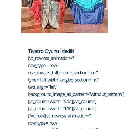
Tiyatro Oyunu İzledik!
[vc_row css_animation=""
row_type="row"
use_row_as_full_screen_section="no"
type="full_width" angled_section="no"
text_align="left"
background_image_as_pattern="without_pattern"]
[vc_column width="5/6"][/vc_column]
[vc_column width="1/6"][/vc_column]
[/vc_row][vc_row css_animation=""
row_type="row"