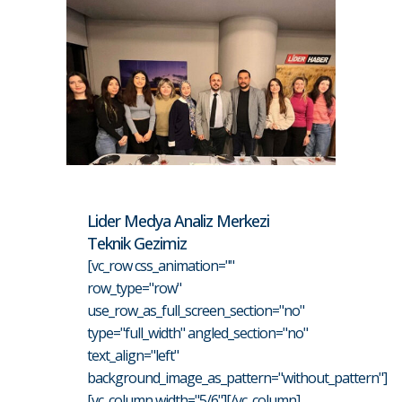
Lider Medya Analiz Merkezi
Teknik Gezimiz
[vc_row css_animation=""
row_type="row"
use_row_as_full_screen_section="no"
type="full_width" angled_section="no"
text_align="left"
background_image_as_pattern="without_pattern"]
[vc_column width="5/6"][/vc_column]