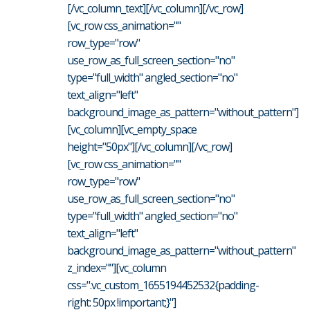
[/vc_column_text][/vc_column][/vc_row]
[vc_row css_animation=""
row_type="row"
use_row_as_full_screen_section="no"
type="full_width" angled_section="no"
text_align="left"
background_image_as_pattern="without_pattern"]
[vc_column][vc_empty_space
height="50px"][/vc_column][/vc_row]
[vc_row css_animation=""
row_type="row"
use_row_as_full_screen_section="no"
type="full_width" angled_section="no"
text_align="left"
background_image_as_pattern="without_pattern"
z_index=""][vc_column
css=".vc_custom_1655194452532{padding-
right: 50px !important;}"]