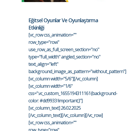
Eğitsel Oyunlar Ve Oyunlaştırma
Etkinliği
[vc_row css_animation=""
row_type="row"
use_row_as_full_screen_section="no"
type="full_width" angled_section="no"
text_align="left"
background_image_as_pattern="without_pattern"]
[vc_column width="5/6"][/vc_column]
[vc_column width="1/6"
css=".vc_custom_1655194311161{background-
color: #dd9933 !important;}"]
[vc_column_text] 26.02.2025
[/vc_column_text][/vc_column][/vc_row]
[vc_row css_animation=""
row_type="row"