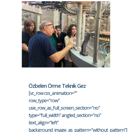
Özbelen Örme Teknik Gez
[vc_row css_animation=""
row_type="row"
use_row_as_full_screen_section="no"
type="full_width" angled_section="no"
text_align="left"
background_image_as_pattern="without_pattern"]