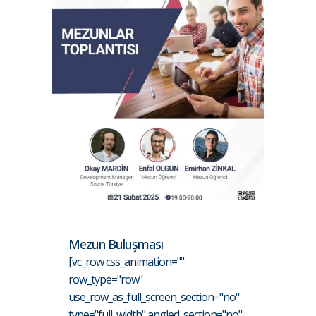
Mezun Buluşması
[vc_row css_animation=""
row_type="row"
use_row_as_full_screen_section="no"
type="full_width" angled_section="no"