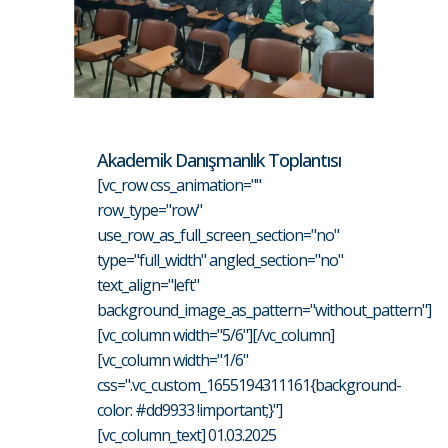
Akademik Danışmanlık Toplantısı
[vc_row css_animation=""
row_type="row"
use_row_as_full_screen_section="no"
type="full_width" angled_section="no"
text_align="left"
background_image_as_pattern="without_pattern"]
[vc_column width="5/6"][/vc_column]
[vc_column width="1/6"
css=".vc_custom_1655194311161{background-
color: #dd9933 !important;}"]
[vc_column_text] 01.03.2025