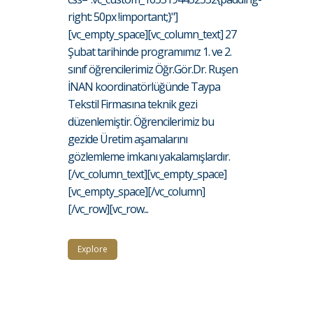
right: 50px !important;}"]
[vc_empty_space][vc_column_text] 27
Şubat tarihinde programımız 1. ve 2.
sınıf öğrencilerimiz Öğr.Gör.Dr. Ruşen
İNAN koordinatörlüğünde Taypa
Tekstil Firmasına teknik gezi
düzenlemiştir. Öğrencilerimiz bu
gezide Üretim aşamalarını
gözlemleme imkanı yakalamışlardır.
[/vc_column_text][vc_empty_space]
[vc_empty_space][/vc_column]
[/vc_row][vc_row...
Explore