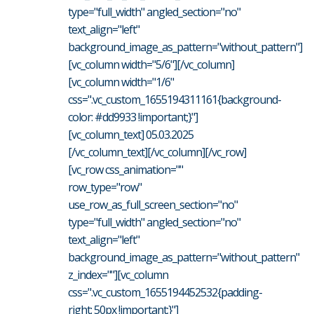
type="full_width" angled_section="no"
text_align="left"
background_image_as_pattern="without_pattern"]
[vc_column width="5/6"][/vc_column]
[vc_column width="1/6"
css=".vc_custom_1655194311161{background-
color: #dd9933 !important;}"]
[vc_column_text] 05.03.2025
[/vc_column_text][/vc_column][/vc_row]
[vc_row css_animation=""
row_type="row"
use_row_as_full_screen_section="no"
type="full_width" angled_section="no"
text_align="left"
background_image_as_pattern="without_pattern"
z_index=""][vc_column
css=".vc_custom_1655194452532{padding-
right: 50px !important;}"]