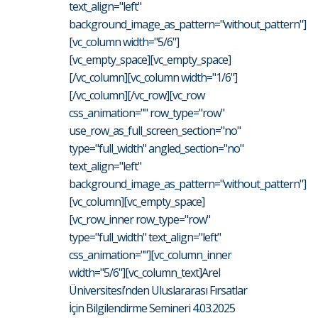
text_align="left"
background_image_as_pattern="without_pattern"]
[vc_column width="5/6"]
[vc_empty_space][vc_empty_space]
[/vc_column][vc_column width="1/6"]
[/vc_column][/vc_row][vc_row
css_animation="" row_type="row"
use_row_as_full_screen_section="no"
type="full_width" angled_section="no"
text_align="left"
background_image_as_pattern="without_pattern"]
[vc_column][vc_empty_space]
[vc_row_inner row_type="row"
type="full_width" text_align="left"
css_animation=""][vc_column_inner
width="5/6"][vc_column_text]Arel
Üniversitesi’nden Uluslararası Fırsatlar
İçin Bilgilendirme Semineri 4.03.2025