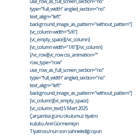
use_row_as_full_screen_section="no"
type="full_width" angled_section="no"
text_align="left"
background_image_as_pattern="without_pattern"]
[vc_column width="5/6"]
[vc_empty_space][/vc_column]
[vc_column width="1/6"][/vc_column]
[/vc_row][vc_row css_animation=""
row_type="row"
use_row_as_full_screen_section="no"
type="full_width" angled_section="no"
text_align="left"
background_image_as_pattern="without_pattern"]
[vc_column][vc_empty_space]
[vc_column_text] 5 Mart 2025
Çarşamba günü okulumuz tiyatro
kulübü Arel Görmemişin
Tiyatrosu’nun son sahnelediği oyun