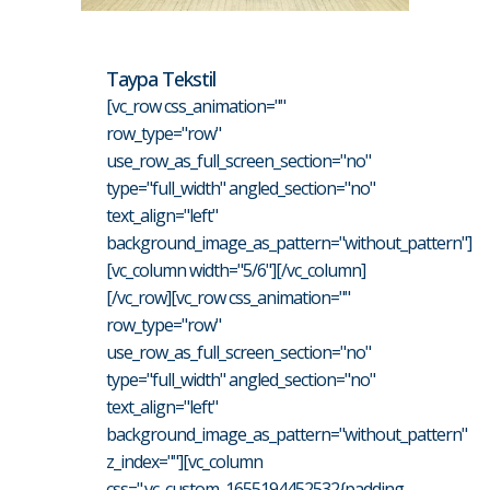
Taypa Tekstil
[vc_row css_animation=""
row_type="row"
use_row_as_full_screen_section="no"
type="full_width" angled_section="no"
text_align="left"
background_image_as_pattern="without_pattern"]
[vc_column width="5/6"][/vc_column]
[/vc_row][vc_row css_animation=""
row_type="row"
use_row_as_full_screen_section="no"
type="full_width" angled_section="no"
text_align="left"
background_image_as_pattern="without_pattern"
z_index=""][vc_column
css=".vc_custom_1655194452532{padding-