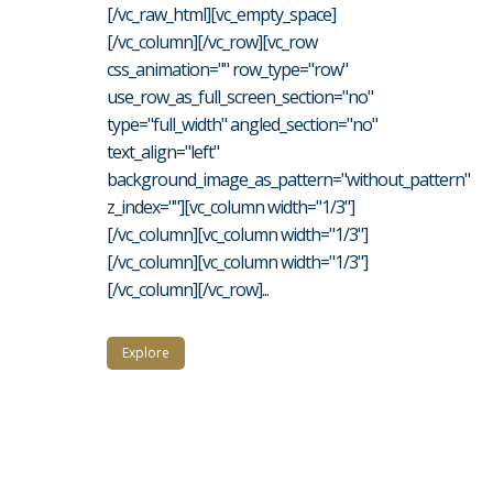
[/vc_raw_html][vc_empty_space]
[/vc_column][/vc_row][vc_row
css_animation="" row_type="row"
use_row_as_full_screen_section="no"
type="full_width" angled_section="no"
text_align="left"
background_image_as_pattern="without_pattern"
z_index=""][vc_column width="1/3"]
[/vc_column][vc_column width="1/3"]
[/vc_column][vc_column width="1/3"]
[/vc_column][/vc_row]...
Explore