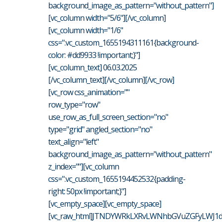
background_image_as_pattern="without_pattern"]
[vc_column width="5/6"][/vc_column]
[vc_column width="1/6"
css=".vc_custom_1655194311161{background-
color: #dd9933 !important;}"]
[vc_column_text] 06.03.2025
[/vc_column_text][/vc_column][/vc_row]
[vc_row css_animation=""
row_type="row"
use_row_as_full_screen_section="no"
type="grid" angled_section="no"
text_align="left"
background_image_as_pattern="without_pattern"
z_index=""][vc_column
css=".vc_custom_1655194452532{padding-
right: 50px !important;}"]
[vc_empty_space][vc_empty_space]
[vc_raw_html]JTNDYWRkLXRvLWNhbGVuZGFyLWJ1d