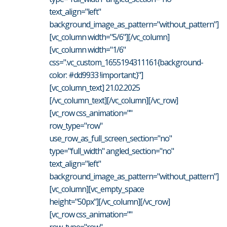
text_align="left"
background_image_as_pattern="without_pattern"]
[vc_column width="5/6"][/vc_column]
[vc_column width="1/6"
css=".vc_custom_1655194311161{background-
color: #dd9933 !important;}"]
[vc_column_text] 21.02.2025
[/vc_column_text][/vc_column][/vc_row]
[vc_row css_animation=""
row_type="row"
use_row_as_full_screen_section="no"
type="full_width" angled_section="no"
text_align="left"
background_image_as_pattern="without_pattern"]
[vc_column][vc_empty_space
height="50px"][/vc_column][/vc_row]
[vc_row css_animation=""