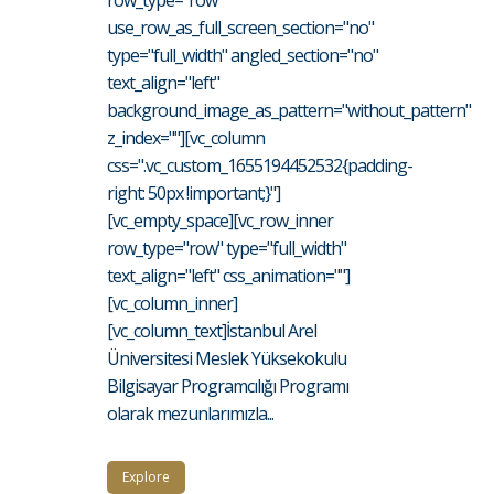
row_type="row"
use_row_as_full_screen_section="no"
type="full_width" angled_section="no"
text_align="left"
background_image_as_pattern="without_pattern"
z_index=""][vc_column
css=".vc_custom_1655194452532{padding-
right: 50px !important;}"]
[vc_empty_space][vc_row_inner
row_type="row" type="full_width"
text_align="left" css_animation=""]
[vc_column_inner]
[vc_column_text]İstanbul Arel
Üniversitesi Meslek Yüksekokulu
Bilgisayar Programcılığı Programı
olarak mezunlarımızla...
Explore