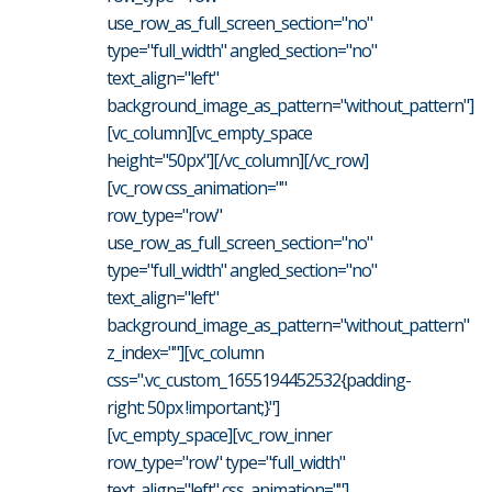
use_row_as_full_screen_section="no"
type="full_width" angled_section="no"
text_align="left"
background_image_as_pattern="without_pattern"]
[vc_column][vc_empty_space
height="50px"][/vc_column][/vc_row]
[vc_row css_animation=""
row_type="row"
use_row_as_full_screen_section="no"
type="full_width" angled_section="no"
text_align="left"
background_image_as_pattern="without_pattern"
z_index=""][vc_column
css=".vc_custom_1655194452532{padding-
right: 50px !important;}"]
[vc_empty_space][vc_row_inner
row_type="row" type="full_width"
text_align="left" css_animation=""]