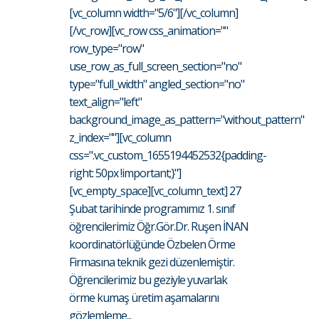
[vc_column width="5/6"][/vc_column]
[/vc_row][vc_row css_animation=""
row_type="row"
use_row_as_full_screen_section="no"
type="full_width" angled_section="no"
text_align="left"
background_image_as_pattern="without_pattern"
z_index=""][vc_column
css=".vc_custom_1655194452532{padding-
right: 50px !important;}"]
[vc_empty_space][vc_column_text] 27
Şubat tarihinde programımız 1. sınıf
öğrencilerimiz Öğr.Gör.Dr. Ruşen İNAN
koordinatörlüğünde Özbelen Örme
Firmasına teknik gezi düzenlemiştir.
Öğrencilerimiz bu geziyle yuvarlak
örme kumaş üretim aşamalarını
gözlemleme...