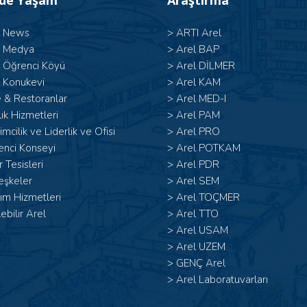
’de Yaşam
Araştırma
l News
>
ARTI Arel
l Medya
>
Arel BAP
l Öğrenci Köyü
>
Arel DİLMER
 Konukevi
>
Arel KAM
 & Restoranlar
>
Arel MED-I
ık Hizmetleri
>
Arel PAM
şimcilik ve Liderlik ve Ofisi
>
Arel PRO
enci Konseyi
>
Arel POTKAM
 Tesisleri
>
Arel PDR
eşkeler
>
Arel SEM
ım Hizmetleri
>
Arel TOÇMER
lebilir Arel
>
Arel TTO
>
Arel USAM
>
Arel UZEM
>
GENÇ Arel
>
Arel Laboratuvarları