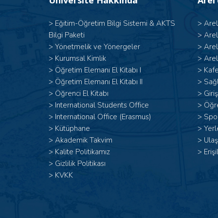
Üniversite Hakkında
Arel
>
Eğitim-Öğretim Bilgi Sistemi & AKTS
>
Are
Bilgi Paketi
>
Are
>
Yönetmelik ve Yönergeler
>
Are
>
Kurumsal Kimlik
>
Arel
> Öğretim Elemanı El Kitabı I
>
Kafe
>
Öğretim Elemanı El Kitabı II
>
Sağl
>
Öğrenci El Kitabı
>
Giri
>
International Students Office
>
Öğr
>
International Office (Erasmus)
>
Spor
>
Kütüphane
>
Yerl
>
Akademik Takvim
>
Ulaş
>
Kalite Politikamız
>
Erişi
>
Gizlilik Politikası
>
KVKK