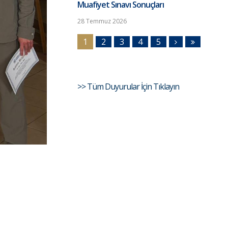
Muafiyet Sınavı Sonuçları
28 Temmuz 2026
1
2
3
4
5
>> Tüm Duyurular İçin Tıklayın