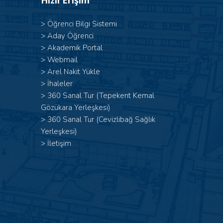
Hızlı Erişim
>
Öğrenci Bilgi Sistemi
>
Aday Öğrenci
>
Akademik Portal
>
Webmail
>
Arel Nakit Yükle
>
İhaleler
>
360 Sanal Tur (Tepekent Kemal
Gözükara Yerleşkesi)
>
360 Sanal Tur (Cevizlibağ Sağlık
Yerleşkesi)
>
İletişim