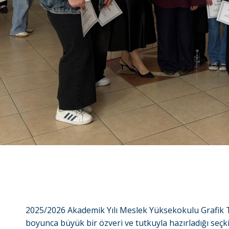
2025/2026 Akademik Yılı Meslek Yüksekokulu Grafik Ta
boyunca büyük bir özveri ve tutkuyla hazırladığı seçkin 