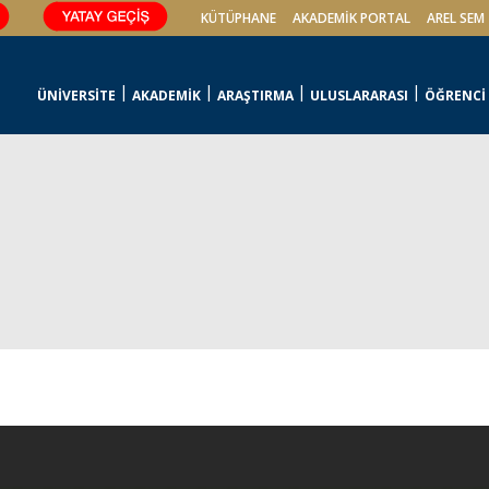
KÜTÜPHANE
AKADEMİK PORTAL
AREL SEM
ÜNİVERSİTE
AKADEMİK
ARAŞTIRMA
ULUSLARARASI
ÖĞRENCİ