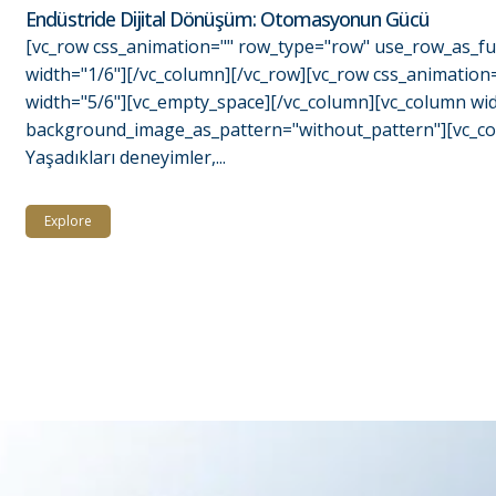
Endüstride Dijital Dönüşüm: Otomasyonun Gücü
[vc_row css_animation="" row_type="row" use_row_as_ful
width="1/6"][/vc_column][/vc_row][vc_row css_animation
width="5/6"][vc_empty_space][/vc_column][vc_column widt
background_image_as_pattern="without_pattern"][vc_col
Yaşadıkları deneyimler,...
Explore