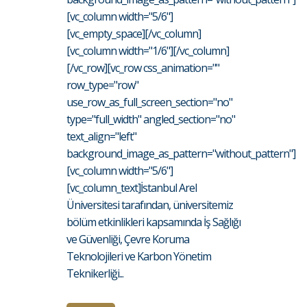
[vc_column width="5/6"]
[vc_empty_space][/vc_column]
[vc_column width="1/6"][/vc_column]
[/vc_row][vc_row css_animation=""
row_type="row"
use_row_as_full_screen_section="no"
type="full_width" angled_section="no"
text_align="left"
background_image_as_pattern="without_pattern"]
[vc_column width="5/6"]
[vc_column_text]İstanbul Arel
Üniversitesi tarafından, üniversitemiz
bölüm etkinlikleri kapsamında İş Sağlığı
ve Güvenliği, Çevre Koruma
Teknolojileri ve Karbon Yönetim
Teknikerliği...