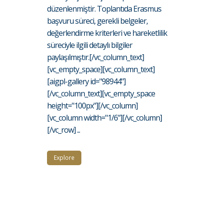
düzenlenmiştir. Toplantıda Erasmus
başvuru süreci, gerekli belgeler,
değerlendirme kriterleri ve hareketlilik
süreciyle ilgili detaylı bilgiler
paylaşılmıştır.[/vc_column_text]
[vc_empty_space][vc_column_text]
[aigpl-gallery id="98944"]
[/vc_column_text][vc_empty_space
height="100px"][/vc_column]
[vc_column width="1/6"][/vc_column]
[/vc_row] ...
Explore