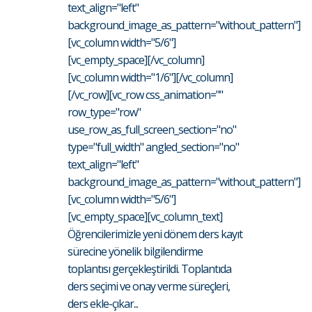
text_align="left"
background_image_as_pattern="without_pattern"]
[vc_column width="5/6"]
[vc_empty_space][/vc_column]
[vc_column width="1/6"][/vc_column]
[/vc_row][vc_row css_animation=""
row_type="row"
use_row_as_full_screen_section="no"
type="full_width" angled_section="no"
text_align="left"
background_image_as_pattern="without_pattern"]
[vc_column width="5/6"]
[vc_empty_space][vc_column_text]
Öğrencilerimizle yeni dönem ders kayıt
sürecine yönelik bilgilendirme
toplantısı gerçekleştirildi. Toplantıda
ders seçimi ve onay verme süreçleri,
ders ekle-çıkar...