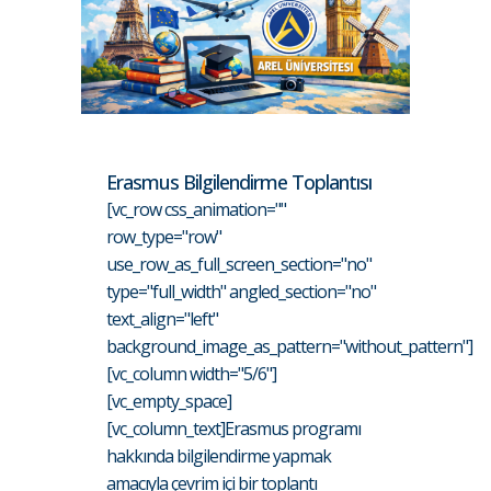
Erasmus Bilgilendirme Toplantısı
[vc_row css_animation=""
row_type="row"
use_row_as_full_screen_section="no"
type="full_width" angled_section="no"
text_align="left"
background_image_as_pattern="without_pattern"]
[vc_column width="5/6"]
[vc_empty_space]
[vc_column_text]Erasmus programı
hakkında bilgilendirme yapmak
amacıyla çevrim içi bir toplantı