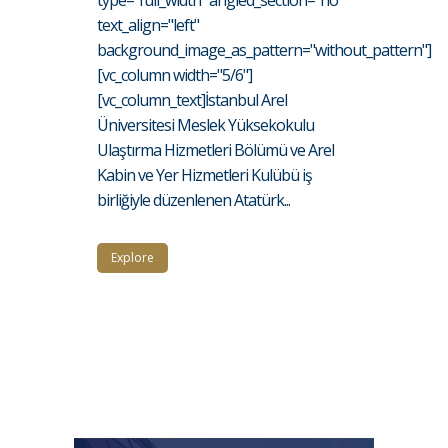
type="full_width" angled_section="no"
text_align="left"
background_image_as_pattern="without_pattern"]
[vc_column width="5/6"]
[vc_column_text]İstanbul Arel
Üniversitesi Meslek Yüksekokulu
Ulaştırma Hizmetleri Bölümü ve Arel
Kabin ve Yer Hizmetleri Kulübü iş
birliğiyle düzenlenen Atatürk...
Explore