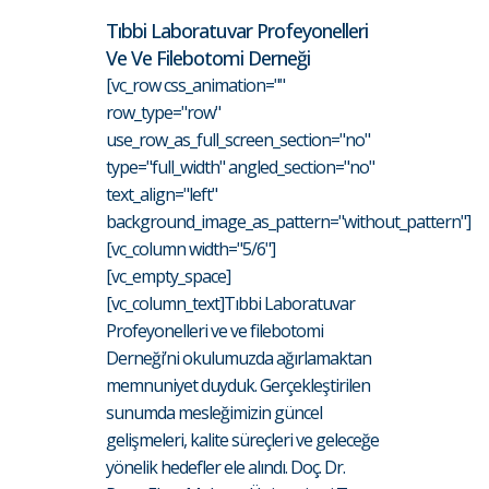
Tıbbi Laboratuvar Profeyonelleri
Ve Ve Filebotomi Derneği
[vc_row css_animation=""
row_type="row"
use_row_as_full_screen_section="no"
type="full_width" angled_section="no"
text_align="left"
background_image_as_pattern="without_pattern"]
[vc_column width="5/6"]
[vc_empty_space]
[vc_column_text]Tıbbi Laboratuvar
Profeyonelleri ve ve filebotomi
Derneği’ni okulumuzda ağırlamaktan
memnuniyet duyduk. Gerçekleştirilen
sunumda mesleğimizin güncel
gelişmeleri, kalite süreçleri ve geleceğe
yönelik hedefler ele alındı. Doç. Dr.