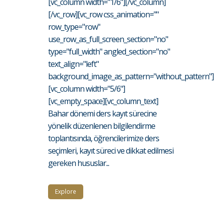
[vc_column width="1/6"][/vc_column]
[/vc_row][vc_row css_animation=""
row_type="row"
use_row_as_full_screen_section="no"
type="full_width" angled_section="no"
text_align="left"
background_image_as_pattern="without_pattern"]
[vc_column width="5/6"]
[vc_empty_space][vc_column_text]
Bahar dönemi ders kayıt sürecine
yönelik düzenlenen bilgilendirme
toplantısında, öğrencilerimize ders
seçimleri, kayıt süreci ve dikkat edilmesi
gereken hususlar...
Explore