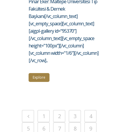
Pınar Eker: Maltepe Üniversitesi Tıp
Fakültesi & Dernek
Başkanı[/vc_column_text]
[vc_empty_space][vc_column_text]
[aigpl-gallery id="95370"]
[/vc_column_text][vc_empty_space
height="100px"][/vc_column]
[vc_column width="1/6"][/vc_column]
[/vc_row]...
Explore
1
2
3
4
5
6
7
8
9