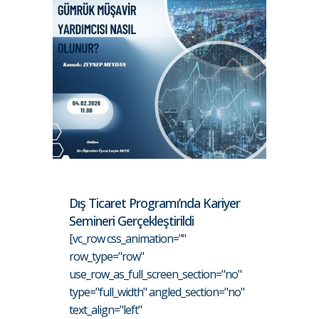
Dış Ticaret Programı’nda Kariyer
Semineri Gerçekleştirildi
[vc_row css_animation=""
row_type="row"
use_row_as_full_screen_section="no"
type="full_width" angled_section="no"
text_align="left"