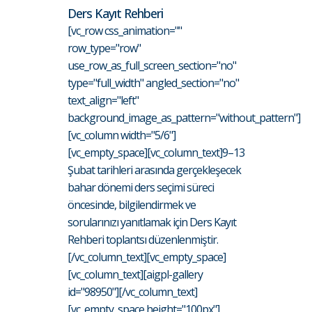
Ders Kayıt Rehberi
[vc_row css_animation=""
row_type="row"
use_row_as_full_screen_section="no"
type="full_width" angled_section="no"
text_align="left"
background_image_as_pattern="without_pattern"]
[vc_column width="5/6"]
[vc_empty_space][vc_column_text]9–13
Şubat tarihleri arasında gerçekleşecek
bahar dönemi ders seçimi süreci
öncesinde, bilgilendirmek ve
sorularınızı yanıtlamak için Ders Kayıt
Rehberi toplantsı düzenlenmiştir.
[/vc_column_text][vc_empty_space]
[vc_column_text][aigpl-gallery
id="98950"][/vc_column_text]
[vc_empty_space height="100px"]