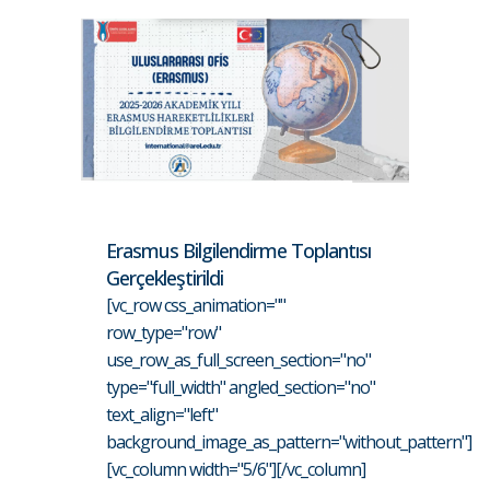
Erasmus Bilgilendirme Toplantısı
Gerçekleştirildi
[vc_row css_animation=""
row_type="row"
use_row_as_full_screen_section="no"
type="full_width" angled_section="no"
text_align="left"
background_image_as_pattern="without_pattern"]
[vc_column width="5/6"][/vc_column]