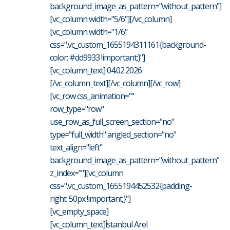
background_image_as_pattern="without_pattern"]
[vc_column width="5/6"][/vc_column]
[vc_column width="1/6"
css=".vc_custom_1655194311161{background-
color: #dd9933 !important;}"]
[vc_column_text] 04.02.2026
[/vc_column_text][/vc_column][/vc_row]
[vc_row css_animation=""
row_type="row"
use_row_as_full_screen_section="no"
type="full_width" angled_section="no"
text_align="left"
background_image_as_pattern="without_pattern"
z_index=""][vc_column
css=".vc_custom_1655194452532{padding-
right: 50px !important;}"]
[vc_empty_space]
[vc_column_text]İstanbul Arel