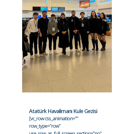
Atatürk Havalimanı Kule Gezisi
[vc_row css_animation=""
row_type="row"
use_row_as_full_screen_section="no"