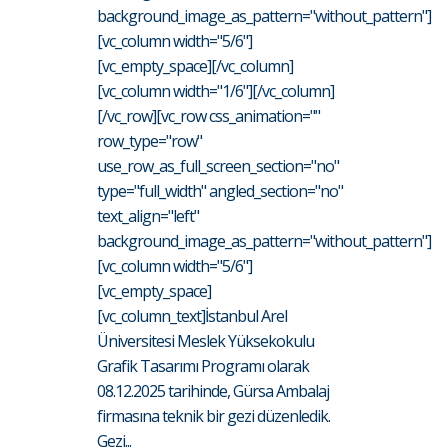
background_image_as_pattern="without_pattern"]
[vc_column width="5/6"]
[vc_empty_space][/vc_column]
[vc_column width="1/6"][/vc_column]
[/vc_row][vc_row css_animation=""
row_type="row"
use_row_as_full_screen_section="no"
type="full_width" angled_section="no"
text_align="left"
background_image_as_pattern="without_pattern"]
[vc_column width="5/6"]
[vc_empty_space]
[vc_column_text]İstanbul Arel
Üniversitesi Meslek Yüksekokulu
Grafik Tasarımı Programı olarak
08.12.2025 tarihinde, Gürsa Ambalaj
firmasına teknik bir gezi düzenledik.
Gezi...