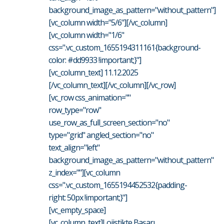
background_image_as_pattern="without_pattern"]
[vc_column width="5/6"][/vc_column]
[vc_column width="1/6"
css=".vc_custom_1655194311161{background-
color: #dd9933 !important;}"]
[vc_column_text] 11.12.2025
[/vc_column_text][/vc_column][/vc_row]
[vc_row css_animation=""
row_type="row"
use_row_as_full_screen_section="no"
type="grid" angled_section="no"
text_align="left"
background_image_as_pattern="without_pattern"
z_index=""][vc_column
css=".vc_custom_1655194452532{padding-
right: 50px !important;}"]
[vc_empty_space]
[vc_column_text]Lojistikte Başarı