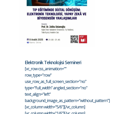
Elektronik Teknolojisi Semineri
[vc_row css_animation=""
row_type="row"
use_row_as_full_screen_section="no"
type="full_width" angled_section="no"
text_align="left"
background_image_as_pattern="without_pattern"]
[vc_column width="5/6"][/vc_column]
[vc_column width="1/6"][/vc_column]