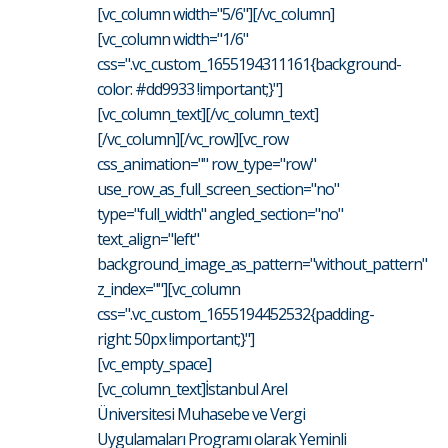
[vc_column width="5/6"][/vc_column]
[vc_column width="1/6"
css=".vc_custom_1655194311161{background-
color: #dd9933 !important;}"]
[vc_column_text][/vc_column_text]
[/vc_column][/vc_row][vc_row
css_animation="" row_type="row"
use_row_as_full_screen_section="no"
type="full_width" angled_section="no"
text_align="left"
background_image_as_pattern="without_pattern"
z_index=""][vc_column
css=".vc_custom_1655194452532{padding-
right: 50px !important;}"]
[vc_empty_space]
[vc_column_text]İstanbul Arel
Üniversitesi Muhasebe ve Vergi
Uygulamaları Programı olarak Yeminli