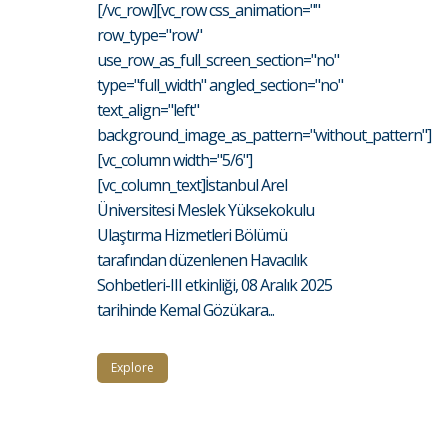
[/vc_row][vc_row css_animation=""
row_type="row"
use_row_as_full_screen_section="no"
type="full_width" angled_section="no"
text_align="left"
background_image_as_pattern="without_pattern"]
[vc_column width="5/6"]
[vc_column_text]İstanbul Arel
Üniversitesi Meslek Yüksekokulu
Ulaştırma Hizmetleri Bölümü
tarafından düzenlenen Havacılık
Sohbetleri-III etkinliği, 08 Aralık 2025
tarihinde Kemal Gözükara...
Explore