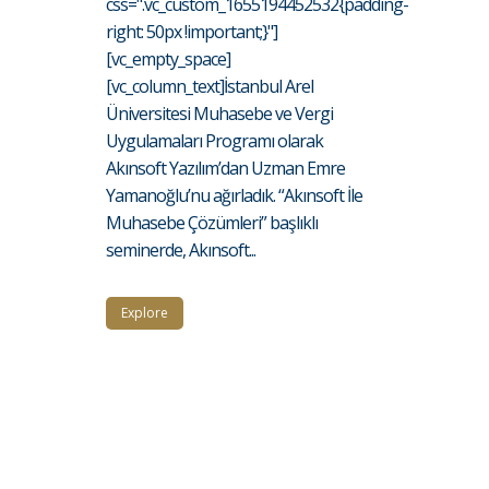
css=".vc_custom_1655194452532{padding-
right: 50px !important;}"]
[vc_empty_space]
[vc_column_text]İstanbul Arel
Üniversitesi Muhasebe ve Vergi
Uygulamaları Programı olarak
Akınsoft Yazılım’dan Uzman Emre
Yamanoğlu’nu ağırladık. “Akınsoft İle
Muhasebe Çözümleri” başlıklı
seminerde, Akınsoft...
Explore