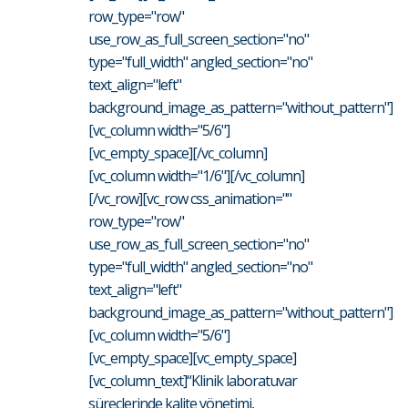
row_type="row"
use_row_as_full_screen_section="no"
type="full_width" angled_section="no"
text_align="left"
background_image_as_pattern="without_pattern"]
[vc_column width="5/6"]
[vc_empty_space][/vc_column]
[vc_column width="1/6"][/vc_column]
[/vc_row][vc_row css_animation=""
row_type="row"
use_row_as_full_screen_section="no"
type="full_width" angled_section="no"
text_align="left"
background_image_as_pattern="without_pattern"]
[vc_column width="5/6"]
[vc_empty_space][vc_empty_space]
[vc_column_text]“Klinik laboratuvar
süreçlerinde kalite yönetimi,