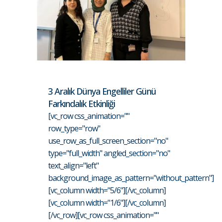
3 Aralık Dünya Engelliler Günü
Farkındalık Etkinliği
[vc_row css_animation=""
row_type="row"
use_row_as_full_screen_section="no"
type="full_width" angled_section="no"
text_align="left"
background_image_as_pattern="without_pattern"]
[vc_column width="5/6"][/vc_column]
[vc_column width="1/6"][/vc_column]
[/vc_row][vc_row css_animation=""