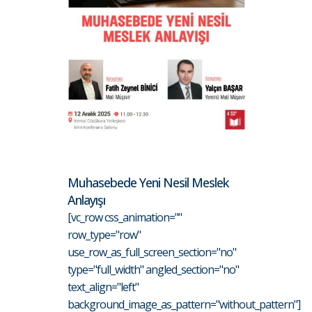
Muhasebede Yeni Nesil Meslek
Anlayışı
[vc_row css_animation=""
row_type="row"
use_row_as_full_screen_section="no"
type="full_width" angled_section="no"
text_align="left"
background_image_as_pattern="without_pattern"]