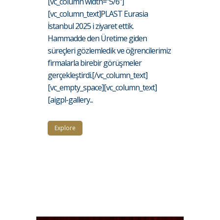
[vc_column width="5/6"]
[vc_column_text]PLAST Eurasia
İstanbul 2025 i ziyaret ettik.
Hammadde den Üretime giden
süreçleri gözlemledik ve öğrencilerimiz
firmalarla birebir görüşmeler
gerçekleştirdi.[/vc_column_text]
[vc_empty_space][vc_column_text]
[aigpl-gallery...
Explore