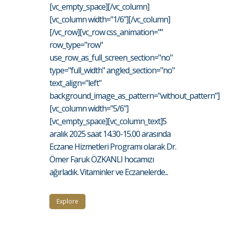
[vc_empty_space][/vc_column]
[vc_column width="1/6"][/vc_column]
[/vc_row][vc_row css_animation=""
row_type="row"
use_row_as_full_screen_section="no"
type="full_width" angled_section="no"
text_align="left"
background_image_as_pattern="without_pattern"]
[vc_column width="5/6"]
[vc_empty_space][vc_column_text]5
aralık 2025 saat 14.30-15.00 arasında
Eczane Hizmetleri Programı olarak Dr.
Ömer Faruk ÖZKANLI hocamızı
ağırladık. Vitaminler ve Eczanelerde...
Explore