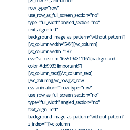
[vc_row css_animation=""
row_type="row"
use_row_as_full_screen_section="no"
type="full_width" angled_section="no"
text_align="left"
background_image_as_pattern="without_pattern"]
[vc_column width="5/6"][/vc_column]
[vc_column width="1/6"
css=".vc_custom_1655194311161{background-
color: #dd9933 !important;}"]
[vc_column_text][/vc_column_text]
[/vc_column][/vc_row][vc_row
css_animation="" row_type="row"
use_row_as_full_screen_section="no"
type="full_width" angled_section="no"
text_align="left"
background_image_as_pattern="without_pattern"
z_index=""][vc_column