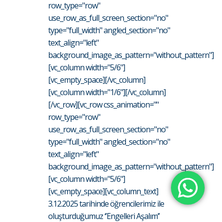
row_type="row"
use_row_as_full_screen_section="no"
type="full_width" angled_section="no"
text_align="left"
background_image_as_pattern="without_pattern"]
[vc_column width="5/6"]
[vc_empty_space][/vc_column]
[vc_column width="1/6"][/vc_column]
[/vc_row][vc_row css_animation=""
row_type="row"
use_row_as_full_screen_section="no"
type="full_width" angled_section="no"
text_align="left"
background_image_as_pattern="without_pattern"]
[vc_column width="5/6"]
[vc_empty_space][vc_column_text]
3.12.2025 tarihinde öğrencilerimiz ile
oluşturduğumuz ‘’Engelleri Aşalım’’