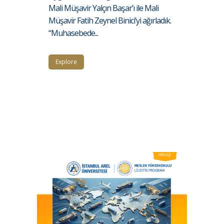
Mali Müşavir Yalçın Başar’ı ile Mali
Müşavir Fatih Zeynel Binici’yi ağırladık.
“Muhasebede...
Explore