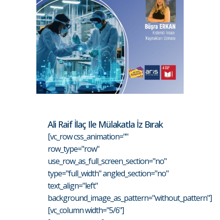
Ali Raif İlaç Ile Mülakatla İz Bırak
[vc_row css_animation=""
row_type="row"
use_row_as_full_screen_section="no"
type="full_width" angled_section="no"
text_align="left"
background_image_as_pattern="without_pattern"]
[vc_column width="5/6"]