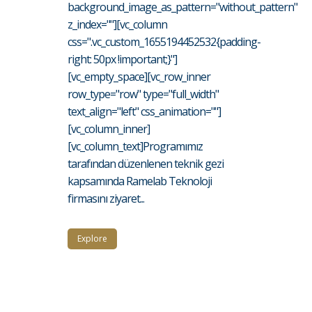
background_image_as_pattern="without_pattern"
z_index=""][vc_column
css=".vc_custom_1655194452532{padding-
right: 50px !important;}"]
[vc_empty_space][vc_row_inner
row_type="row" type="full_width"
text_align="left" css_animation=""]
[vc_column_inner]
[vc_column_text]Programımız
tarafından düzenlenen teknik gezi
kapsamında Ramelab Teknoloji
firmasını ziyaret...
Explore