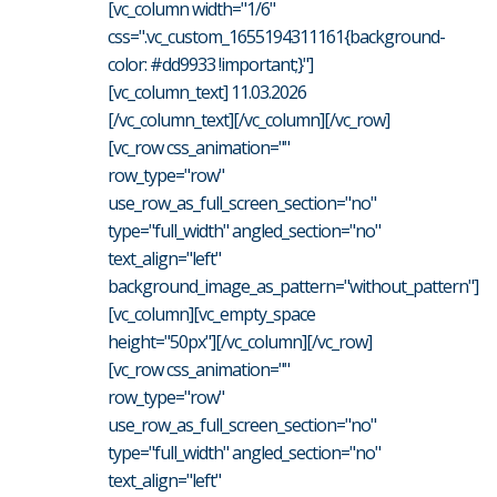
[vc_column width="1/6"
css=".vc_custom_1655194311161{background-
color: #dd9933 !important;}"]
[vc_column_text] 11.03.2026
[/vc_column_text][/vc_column][/vc_row]
[vc_row css_animation=""
row_type="row"
use_row_as_full_screen_section="no"
type="full_width" angled_section="no"
text_align="left"
background_image_as_pattern="without_pattern"]
[vc_column][vc_empty_space
height="50px"][/vc_column][/vc_row]
[vc_row css_animation=""
row_type="row"
use_row_as_full_screen_section="no"
type="full_width" angled_section="no"
text_align="left"