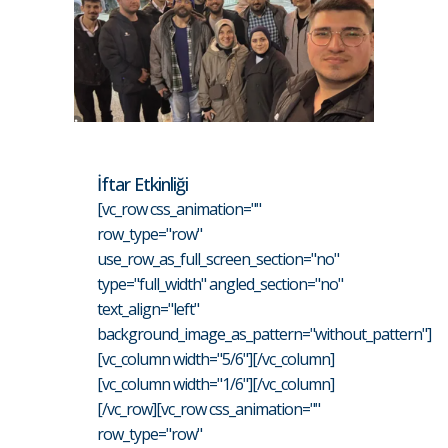
İftar Etkinliği
[vc_row css_animation=""
row_type="row"
use_row_as_full_screen_section="no"
type="full_width" angled_section="no"
text_align="left"
background_image_as_pattern="without_pattern"]
[vc_column width="5/6"][/vc_column]
[vc_column width="1/6"][/vc_column]
[/vc_row][vc_row css_animation=""
row_type="row"