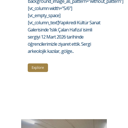
background_image_as_pattern="without_pattern"]
[vc_column width="5/6"]
[vc_empty_space]
[vc_column_text]Yapıkredi Kültür Sanat
Galerisinde ‘Islık Çalan Hafıza’ isimli
sergiyi 12 Mart 2026 tarihinde
öğrencilerimizle ziyaret ettik. Sergi
arkeolojik kazılar, gölge...
Explore