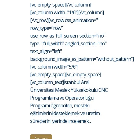
[vc_empty_space][/vc_column]
[vc_column width="1/6"][/vc_column]
[/vc_row][vc_row css_animation=""
row_type="row"
use_row_as_full_screen_section="no"
type="full_width" angled_section="no"
text_align="left"
background_image_as_pattern="without_pattern"]
[vc_column width="5/6"]
[vc_empty_space][vc_empty_space]
[vc_column_text]İstanbul Arel
Üniversitesi Meslek Yüksekokulu CNC
Programlama ve Operatörlüğü
Programı öğrencileri, mesleki
eğitimlerini desteklemek ve üretim
süreçlerini yerinde incelemek...
Explore