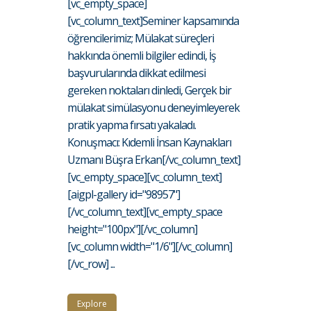
[vc_empty_space]
[vc_column_text]Seminer kapsamında
öğrencilerimiz; Mülakat süreçleri
hakkında önemli bilgiler edindi, İş
başvurularında dikkat edilmesi
gereken noktaları dinledi, Gerçek bir
mülakat simülasyonu deneyimleyerek
pratik yapma fırsatı yakaladı.
Konuşmacı: Kıdemli İnsan Kaynakları
Uzmanı Büşra Erkan[/vc_column_text]
[vc_empty_space][vc_column_text]
[aigpl-gallery id="98957"]
[/vc_column_text][vc_empty_space
height="100px"][/vc_column]
[vc_column width="1/6"][/vc_column]
[/vc_row] ...
Explore