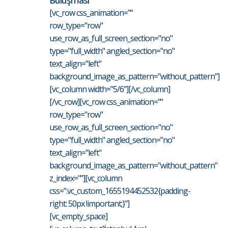
Buluşması
[vc_row css_animation=""
row_type="row"
use_row_as_full_screen_section="no"
type="full_width" angled_section="no"
text_align="left"
background_image_as_pattern="without_pattern"]
[vc_column width="5/6"][/vc_column]
[/vc_row][vc_row css_animation=""
row_type="row"
use_row_as_full_screen_section="no"
type="full_width" angled_section="no"
text_align="left"
background_image_as_pattern="without_pattern"
z_index=""][vc_column
css=".vc_custom_1655194452532{padding-
right: 50px !important;}"]
[vc_empty_space]