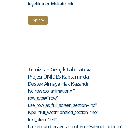
teşekkürler. Mekatronik...
Explore
Temiz İz – Gençlik Laboratuvar
Projesi ÜNİDES Kapsamında
Destek Almaya Hak Kazandı
[vc_row css_animation=""
row_type="row"
use_row_as_full_screen_section="no"
type="full_width" angled_section="no"
text_align="left"
background_image_as_pattern="without_pattern"]