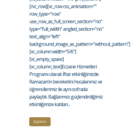
[/vc_row][vc_row css_animation=""
row_type="row"
use_row_as_full_screen_section="no"
type="full_width" angled_section="no"
text_align="left"
background_image_as_pattern="without_pattern"]
[vc_column width="5/6"]
[vc_empty_space]
[vc_column_text]Eczane Hizmetleri
Programı olarak İftar etkinliğimizde
Ramazan’ın bereketini hocalarımız ve
öğrencilerimiz ile aynı sofrada
paylaştık. Bağlarımızı güçlendirdiğimiz
etkinliğimize katılan...
Explore