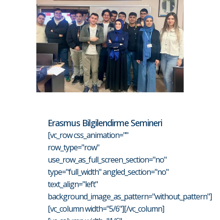
Erasmus Bilgilendirme Semineri
[vc_row css_animation=""
row_type="row"
use_row_as_full_screen_section="no"
type="full_width" angled_section="no"
text_align="left"
background_image_as_pattern="without_pattern"]
[vc_column width="5/6"][/vc_column]