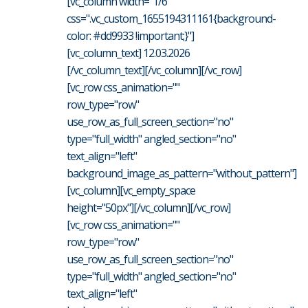
[vc_column width="1/6"
css=".vc_custom_1655194311161{background-
color: #dd9933 !important;}"]
[vc_column_text] 12.03.2026
[/vc_column_text][/vc_column][/vc_row]
[vc_row css_animation=""
row_type="row"
use_row_as_full_screen_section="no"
type="full_width" angled_section="no"
text_align="left"
background_image_as_pattern="without_pattern"]
[vc_column][vc_empty_space
height="50px"][/vc_column][/vc_row]
[vc_row css_animation=""
row_type="row"
use_row_as_full_screen_section="no"
type="full_width" angled_section="no"
text_align="left"