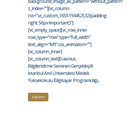
background_image_as_pattern="without_pattern"
z_index=""][vc_column
css=".vc_custom_1655194452532{padding-
right: 50px !important;}"]
[vc_empty_space][vc_row_inner
row_type="row" type="full_width"
text_align="left" css_animation=""]
[vc_column_inner]
[vc_column_text]Erasmus
Bilgilendirme Semineri Gerçekleşti!
İstanbul Arel Üniversitesi Meslek
Yüksekokulu Bilgisayar Programcılığı...
Explore