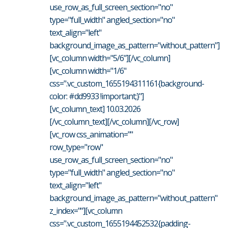
use_row_as_full_screen_section="no"
type="full_width" angled_section="no"
text_align="left"
background_image_as_pattern="without_pattern"]
[vc_column width="5/6"][/vc_column]
[vc_column width="1/6"
css=".vc_custom_1655194311161{background-
color: #dd9933 !important;}"]
[vc_column_text] 10.03.2026
[/vc_column_text][/vc_column][/vc_row]
[vc_row css_animation=""
row_type="row"
use_row_as_full_screen_section="no"
type="full_width" angled_section="no"
text_align="left"
background_image_as_pattern="without_pattern"
z_index=""][vc_column
css=".vc_custom_1655194452532{padding-