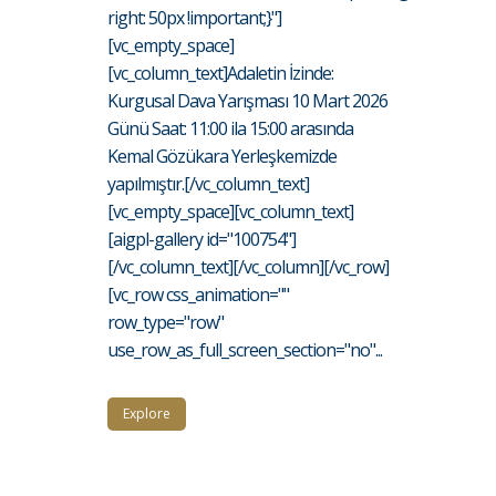
right: 50px !important;}"]
[vc_empty_space]
[vc_column_text]Adaletin İzinde:
Kurgusal Dava Yarışması 10 Mart 2026
Günü Saat: 11:00 ila 15:00 arasında
Kemal Gözükara Yerleşkemizde
yapılmıştır.[/vc_column_text]
[vc_empty_space][vc_column_text]
[aigpl-gallery id="100754"]
[/vc_column_text][/vc_column][/vc_row]
[vc_row css_animation=""
row_type="row"
use_row_as_full_screen_section="no"...
Explore