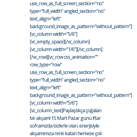
use_row_as_full_screen_section="no"
type="full_width" angled_section="no"
text_align="left"
background_image_as_pattern="without_pattern"]
[vc_column width="5/6"]
[vc_empty_space][/vc_column]
[vc_column width="1/6"][/vc_column]
[/vc_row][vc_row css_animation=""
row_type="row"
use_row_as_full_screen_section="no"
type="full_width" angled_section="no"
text_align="left"
background_image_as_pattern="without_pattern"]
[vc_column width="5/6"]
[vc_column_text]Paylaştıkça çoğalan
bir akşam! 15 Mart Pazar günü iftar
soframızda bizlerle olan, enerjisiyle
akşamımıza renk katan herkese çok