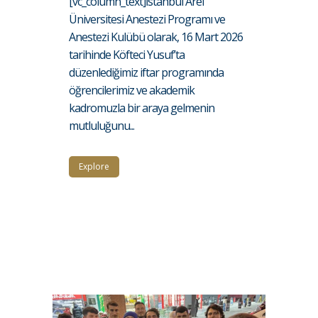
[vc_column_text]İstanbul Arel
Üniversitesi Anestezi Programı ve
Anestezi Kulübü olarak, 16 Mart 2026
tarihinde Köfteci Yusuf’ta
düzenlediğimiz iftar programında
öğrencilerimiz ve akademik
kadromuzla bir araya gelmenin
mutluluğunu...
Explore