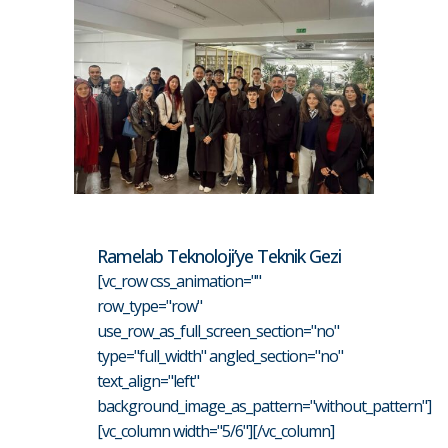
Ramelab Teknoloji’ye Teknik Gezi
[vc_row css_animation=""
row_type="row"
use_row_as_full_screen_section="no"
type="full_width" angled_section="no"
text_align="left"
background_image_as_pattern="without_pattern"]
[vc_column width="5/6"][/vc_column]