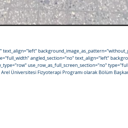
o" text_align="left" background_image_as_pattern="without_
e="full_width" angled_section="no" text_align="left" back
type="row" use_row_as_full_screen_section="no" type="full_
rel Üniversitesi Fizyoterapi Programı olarak Bölüm Başkanı