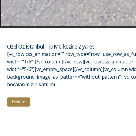
Özel Öz İstanbul Tıp Merkezine Ziyaret
[vc_row css_animation="" row_type="row" use_row_as_ful
width="1/6"][/vc_column][/vc_row][vc_row css_animation
width="5/6"][vc_empty_space][/vc_column][vc_column widt
background_image_as_pattern="without_pattern"][vc_colu
hocalarımızın katılımı...
Explore