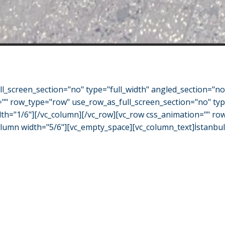
l_screen_section="no" type="full_width" angled_section="n
="" row_type="row" use_row_as_full_screen_section="no" typ
h="1/6"][/vc_column][/vc_row][vc_row css_animation="" row_
mn width="5/6"][vc_empty_space][vc_column_text]İstanbul A