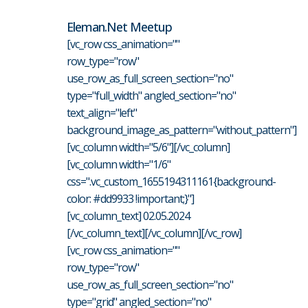
Eleman.net Meetup
[vc_row css_animation=""
row_type="row"
use_row_as_full_screen_section="no"
type="full_width" angled_section="no"
text_align="left"
background_image_as_pattern="without_pattern"]
[vc_column width="5/6"][/vc_column]
[vc_column width="1/6"
css=".vc_custom_1655194311161{background-
color: #dd9933 !important;}"]
[vc_column_text] 02.05.2024
[/vc_column_text][/vc_column][/vc_row]
[vc_row css_animation=""
row_type="row"
use_row_as_full_screen_section="no"
type="grid" angled_section="no"