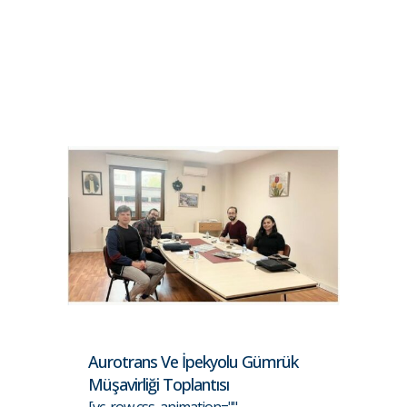
Aurotrans Ve İpekyolu Gümrük
Müşavirliği Toplantısı
[vc_row css_animation=""