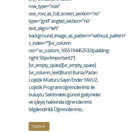
row_type="row"
use_row_as_full_screen_section="no"
type="grid" angled_section="no"
text_align="left"
background_image_as_pattern="without_pattern"
z_index=""][vc_column
css=".vc_custom_1655194452532{padding-
right: 50px !important;}"]
[vc_empty_space][vc_empty_space]
[vc_column_text]Bunzl Bursa Pazarı
Lojistik Müdürü Sayın Ender YAVUZ,
Lojistik Programı öğrencilerimiz ile
buluştu. Sektördeki güncel gelişmeler
ve işleyiş hakkında öğrencilerimiz
bilgilendirildi. Öğrencilerimiz...
Explore