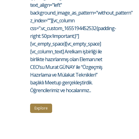
text_align="left"
background_image_as_pattern="without_pattern"
z_index=""][vc_column
css=".vc_custom_1655194452532{padding-
right: 50px !important;}"]
[vc_empty_space][vc_empty_space]
[vc_column_text] Arelkam işbirliği ile
birlikte hazırlanmış olan Eleman.net
CEO’su Murat GÜNAY ile “Özgeçmiş
Hazırlama ve Mülakat Teknikleri”
başlıklı Meetup gerçekleştirdik.
Öğrencilerimiz ve hocalarımız...
Explore