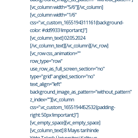
[vc_column width="5/6"][/vc_column]
[vc_column width="1/6"
css=".vc_custom_1655194311161{background-
color: #dd9933 !important;}"]
[vc_column_text] 02.05.2024
[/vc_column_text][/vc_column][/vc_row]
[vc_row css_animation=""
row_type="row"
use_row_as_full_screen_section="no"
type="grid" angled_section="no"
text_align="left"
background_image_as_pattern="without_pattern"
z_index=""][vc_column
css=".vc_custom_1655194452532{padding-
right: 50px !important;}"]
[vc_empty_space][vc_empty_space]
[vc_column_text] 8 Mayıs tarihinde
Yıldız Teknik Üniversitesi Kalite ve