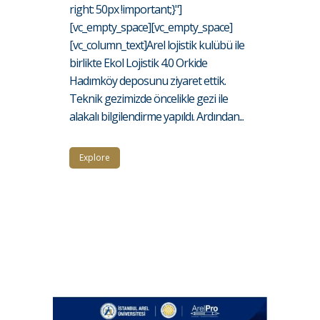
right: 50px !important;}"]
[vc_empty_space][vc_empty_space]
[vc_column_text]Arel lojistik kulübü ile
birlikte Ekol Lojistik 4.0 Orkide
Hadımköy deposunu ziyaret ettik.
Teknik gezimizde öncelikle gezi ile
alakalı bilgilendirme yapıldı. Ardından...
Explore