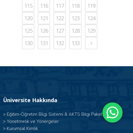
115
116
117
118
119
120
121
122
123
124
125
126
127
128
129
130
131
132
133
Üniversite Hakkında
>
Eğitim-Öğretim Bilgi Sistemi & AKTS Bilgi Paketi
>
Yönetmelik ve Yönergeler
>
Kurumsal Kimlik