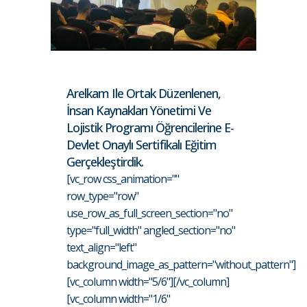
Arelkam Ile Ortak Düzenlenen,
İnsan Kaynakları Yönetimi Ve
Lojistik Programı Öğrencilerine E-
Devlet Onaylı Sertifikalı Eğitim
Gerçekleştirdik.
[vc_row css_animation=""
row_type="row"
use_row_as_full_screen_section="no"
type="full_width" angled_section="no"
text_align="left"
background_image_as_pattern="without_pattern"]
[vc_column width="5/6"][/vc_column]
[vc_column width="1/6"