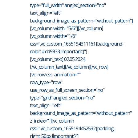
type="full_width" angled_section="no"
text_align="left"
background_image_as_pattern="without_pattern"]
[vc_column width="5/6"][/vc_column]
[vc_column width="1/6"
css=".vc_custom_1655194311161{background-
color: #dd9933 !important;}"]
[vc_column_text] 02.05.2024
[/vc_column_text][/vc_column][/vc_row]
[vc_row css_animation=""
row_type="row"
use_row_as_full_screen_section="no"
type="grid" angled_section="no"
text_align="left"
background_image_as_pattern="without_pattern"
z_index=""][vc_column
css=".vc_custom_1655194452532{padding-
right: 50px !important;}"]