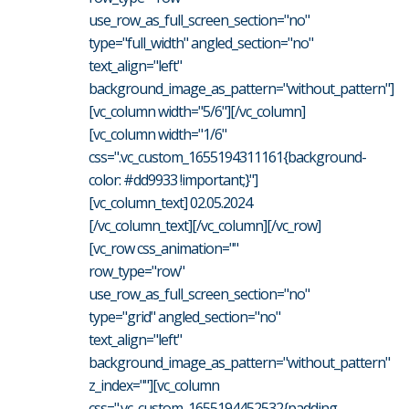
use_row_as_full_screen_section="no"
type="full_width" angled_section="no"
text_align="left"
background_image_as_pattern="without_pattern"]
[vc_column width="5/6"][/vc_column]
[vc_column width="1/6"
css=".vc_custom_1655194311161{background-
color: #dd9933 !important;}"]
[vc_column_text] 02.05.2024
[/vc_column_text][/vc_column][/vc_row]
[vc_row css_animation=""
row_type="row"
use_row_as_full_screen_section="no"
type="grid" angled_section="no"
text_align="left"
background_image_as_pattern="without_pattern"
z_index=""][vc_column
css=".vc_custom_1655194452532{padding-