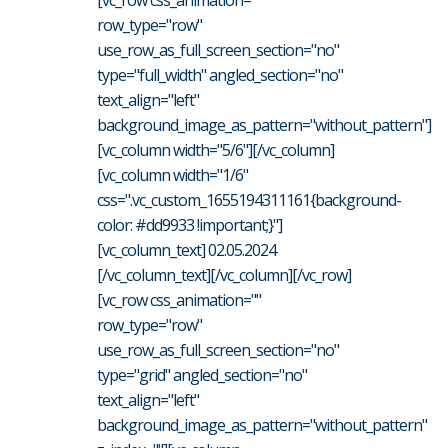
row_type="row"
use_row_as_full_screen_section="no"
type="full_width" angled_section="no"
text_align="left"
background_image_as_pattern="without_pattern"]
[vc_column width="5/6"][/vc_column]
[vc_column width="1/6"
css=".vc_custom_1655194311161{background-
color: #dd9933 !important;}"]
[vc_column_text] 02.05.2024
[/vc_column_text][/vc_column][/vc_row]
[vc_row css_animation=""
row_type="row"
use_row_as_full_screen_section="no"
type="grid" angled_section="no"
text_align="left"
background_image_as_pattern="without_pattern"