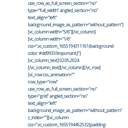
use_row_as_full_screen_section="no"
type="full_width" angled_section="no"
text_align="left"
background_image_as_pattern="without_pattern"]
[vc_column width="5/6"][/vc_column]
[vc_column width="1/6"
css=".vc_custom_1655194311161{background-
color: #dd9933 !important;}"]
[vc_column_text] 02.05.2024
[/vc_column_text][/vc_column][/vc_row]
[vc_row css_animation=""
row_type="row"
use_row_as_full_screen_section="no"
type="grid" angled_section="no"
text_align="left"
background_image_as_pattern="without_pattern"
z_index=""][vc_column
css=".vc_custom_1655194452532{padding-