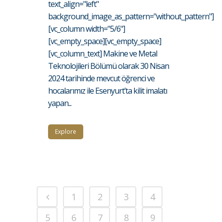
text_align="left"
background_image_as_pattern="without_pattern"]
[vc_column width="5/6"]
[vc_empty_space][vc_empty_space]
[vc_column_text] Makine ve Metal
Teknolojileri Bölümü olarak 30 Nisan
2024 tarihinde mevcut öğrenci ve
hocalarımız ile Esenyurt’ta kilit imalatı
yapan...
Explore
1
2
3
4
5
6
7
8
9