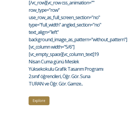
[/vc_row][vc_row css_animation=""
row_type="row"
use_row_as_full_screen_section="no"
type="full_width" angled_section="no"
text_align="left"
background_image_as_pattern="without_pattern"]
[vc_column width="5/6"]
[vc_empty_space][vc_column_text]19
Nisan Cuma günü Meslek
Yüksekokulu Grafik Tasarım Programı
2.sınıf öğrencileri, Öğr. Gör. Suna
TURAN ve Öğr. Gör. Gamze...
Explore