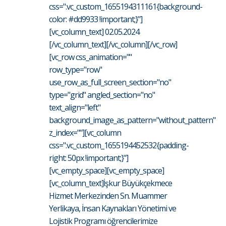
css=".vc_custom_1655194311161{background-
color: #dd9933 !important;}"]
[vc_column_text] 02.05.2024
[/vc_column_text][/vc_column][/vc_row]
[vc_row css_animation=""
row_type="row"
use_row_as_full_screen_section="no"
type="grid" angled_section="no"
text_align="left"
background_image_as_pattern="without_pattern"
z_index=""][vc_column
css=".vc_custom_1655194452532{padding-
right: 50px !important;}"]
[vc_empty_space][vc_empty_space]
[vc_column_text]İşkur Büyükçekmece
Hizmet Merkezinden Sn. Muammer
Yerlikaya, İnsan Kaynakları Yönetimi ve
Lojistik Programı öğrencilerimize