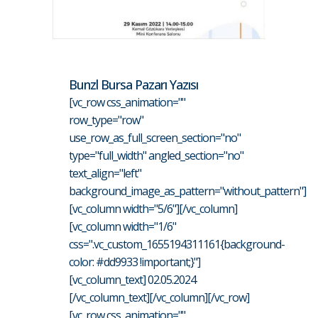
Bunzl Bursa Pazarı Yazısı
[vc_row css_animation=""
row_type="row"
use_row_as_full_screen_section="no"
type="full_width" angled_section="no"
text_align="left"
background_image_as_pattern="without_pattern"]
[vc_column width="5/6"][/vc_column]
[vc_column width="1/6"
css=".vc_custom_1655194311161{background-
color: #dd9933 !important;}"]
[vc_column_text] 02.05.2024
[/vc_column_text][/vc_column][/vc_row]
[vc_row css_animation=""