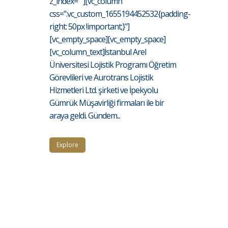
z_index=""][vc_column
css=".vc_custom_1655194452532{padding-
right: 50px !important;}"]
[vc_empty_space][vc_empty_space]
[vc_column_text]İstanbul Arel
Üniversitesi Lojistik Programı Öğretim
Görevlileri ve Aurotrans Lojistik
Hizmetleri Ltd. şirketi ve İpekyolu
Gümrük Müşavirliği firmaları ile bir
araya geldi. Gündem...
Explore