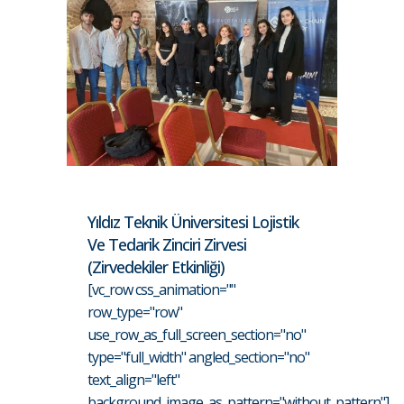
Yıldız Teknik Üniversitesi Lojistik
Ve Tedarik Zinciri Zirvesi
(Zirvedekiler Etkinliği)
[vc_row css_animation=""
row_type="row"
use_row_as_full_screen_section="no"
type="full_width" angled_section="no"
text_align="left"
background_image_as_pattern="without_pattern"]