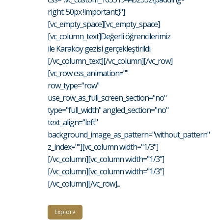
right: 50px !important;}"]
[vc_empty_space][vc_empty_space]
[vc_column_text]Değerli öğrencilerimiz
ile Karaköy gezisi gerçekleştirildi.
[/vc_column_text][/vc_column][/vc_row]
[vc_row css_animation=""
row_type="row"
use_row_as_full_screen_section="no"
type="full_width" angled_section="no"
text_align="left"
background_image_as_pattern="without_pattern"
z_index=""][vc_column width="1/3"]
[/vc_column][vc_column width="1/3"]
[/vc_column][vc_column width="1/3"]
[/vc_column][/vc_row]...
Explore