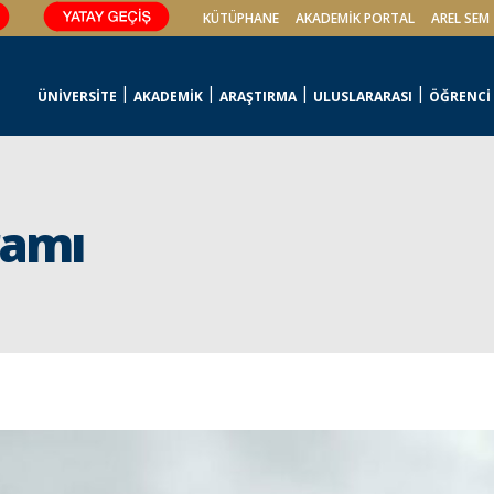
KÜTÜPHANE
AKADEMİK PORTAL
AREL SEM
ÜNİVERSİTE
AKADEMİK
ARAŞTIRMA
ULUSLARARASI
ÖĞRENCİ
ramı