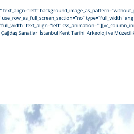
o" text_align="left" background_image_as_pattern="without_
se_row_as_full_screen_section="no" type="full_width" angle
_width" text_align="left" css_animation=""][vc_column_inn
ağdaş Sanatlar, İstanbul Kent Tarihi, Arkeoloji ve Müzecilik i