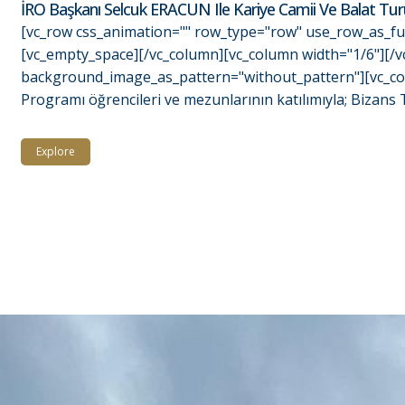
İRO Başkanı Selcuk ERACUN Ile Kariye Camii Ve Balat Tu
[vc_row css_animation="" row_type="row" use_row_as_ful
[vc_empty_space][/vc_column][vc_column width="1/6"][/vc
background_image_as_pattern="without_pattern"][vc_colu
Programı öğrencileri ve mezunlarının katılımıyla; Bizans T
Explore