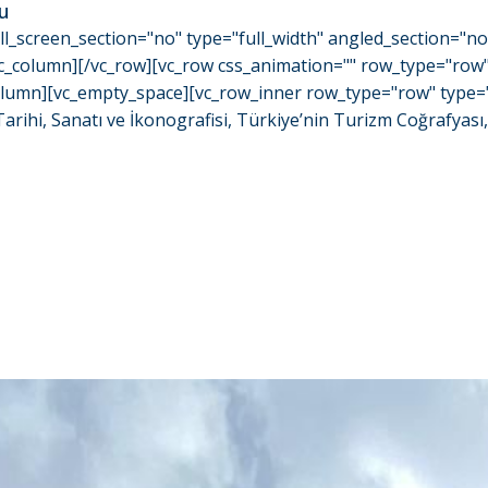
ru
l_screen_section="no" type="full_width" angled_section="n
_column][/vc_row][vc_row css_animation="" row_type="row" u
mn][vc_empty_space][vc_row_inner row_type="row" type="full
arihi, Sanatı ve İkonografisi, Türkiye’nin Turizm Coğrafyası, Ç