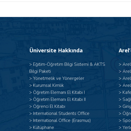
Üniversite Hakkında
Arel
>
Eğitim-Öğretim Bilgi Sistemi & AKTS
>
Are
Bilgi Paketi
>
Are
>
Yönetmelik ve Yönergeler
>
Are
>
Kurumsal Kimlik
>
Arel
> Öğretim Elemanı El Kitabı I
>
Kafe
>
Öğretim Elemanı El Kitabı II
>
Sağl
>
Öğrenci El Kitabı
>
Giri
>
International Students Office
>
Öğr
>
International Office (Erasmus)
>
Spor
>
Kütüphane
>
Yerl