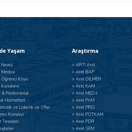
’de Yaşam
Araştırma
l News
>
ARTI Arel
l Medya
>
Arel BAP
l Öğrenci Köyü
>
Arel DİLMER
 Konukevi
>
Arel KAM
 & Restoranlar
>
Arel MED-I
ık Hizmetleri
>
Arel PAM
şimcilik ve Liderlik ve Ofisi
>
Arel PRO
enci Konseyi
>
Arel POTKAM
 Tesisleri
>
Arel PDR
eşkeler
>
Arel SEM