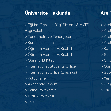
Üniversite Hakkında
Arel
>
Eğitim-Öğretim Bilgi Sistemi & AKTS
>
Are
Bilgi Paketi
>
Are
>
Yönetmelik ve Yönergeler
>
Are
>
Kurumsal Kimlik
>
Arel
> Öğretim Elemanı El Kitabı I
>
Kafe
>
Öğretim Elemanı El Kitabı II
>
Sağl
>
Öğrenci El Kitabı
>
Giri
>
International Students Office
>
Öğr
>
International Office (Erasmus)
>
Spor
>
Kütüphane
>
Yerl
>
Akademik Takvim
>
Ulaş
>
Kalite Politikamız
>
Erişi
>
Gizlilik Politikası
>
KVKK