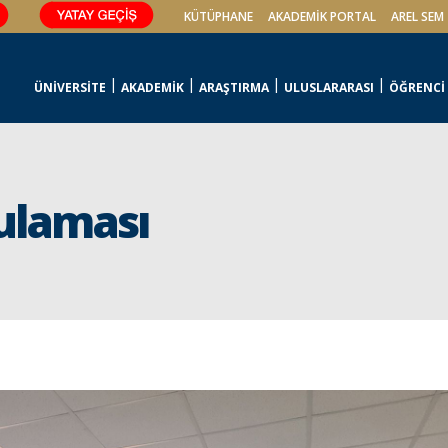
KÜTÜPHANE
AKADEMİK PORTAL
AREL SEM
ÜNİVERSİTE
AKADEMİK
ARAŞTIRMA
ULUSLARARASI
ÖĞRENCİ
ulaması