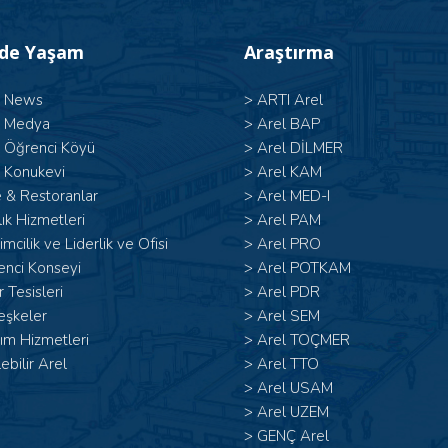
’de Yaşam
Araştırma
l News
>
ARTI Arel
l Medya
>
Arel BAP
l Öğrenci Köyü
>
Arel DİLMER
 Konukevi
>
Arel KAM
 & Restoranlar
>
Arel MED-I
ık Hizmetleri
>
Arel PAM
şimcilik ve Liderlik ve Ofisi
>
Arel PRO
enci Konseyi
>
Arel POTKAM
 Tesisleri
>
Arel PDR
eşkeler
>
Arel SEM
ım Hizmetleri
>
Arel TOÇMER
lebilir Arel
>
Arel TTO
>
Arel USAM
>
Arel UZEM
>
GENÇ Arel