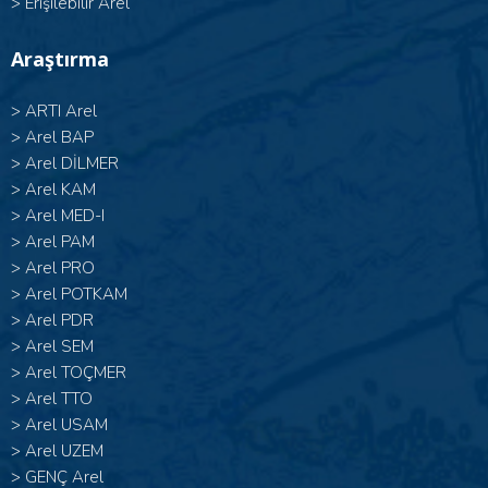
>
Erişilebilir Arel
Araştırma
>
ARTI Arel
>
Arel BAP
>
Arel DİLMER
>
Arel KAM
>
Arel MED-I
>
Arel PAM
>
Arel PRO
>
Arel POTKAM
>
Arel PDR
>
Arel SEM
>
Arel TOÇMER
>
Arel TTO
>
Arel USAM
>
Arel UZEM
>
GENÇ Arel