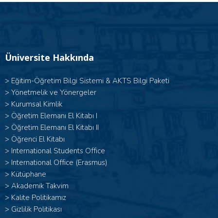
Üniversite Hakkında
>
Eğitim-Öğretim Bilgi Sistemi & AKTS Bilgi Paketi
>
Yönetmelik ve Yönergeler
>
Kurumsal Kimlik
> Öğretim Elemanı El Kitabı I
>
Öğretim Elemanı El Kitabı II
>
Öğrenci El Kitabı
>
International Students Office
>
International Office (Erasmus)
>
Kütüphane
>
Akademik Takvim
>
Kalite Politikamız
>
Gizlilik Politikası