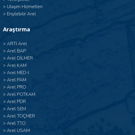
>
Ulaşım Hizmetleri
>
Erişilebilir Arel
Araştırma
>
ARTI Arel
>
Arel BAP
>
Arel DİLMER
>
Arel KAM
>
Arel MED-I
>
Arel PAM
>
Arel PRO
>
Arel POTKAM
>
Arel PDR
>
Arel SEM
>
Arel TOÇMER
>
Arel TTO
>
Arel USAM