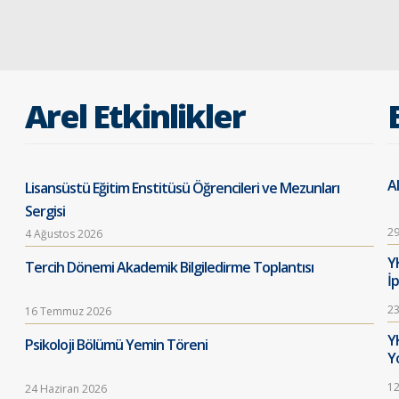
Arel Etkinlikler
Al
Lisansüstü Eğitim Enstitüsü Öğrencileri ve Mezunları
Sergisi
29
4 Ağustos 2026
Y
Tercih Dönemi Akademik Bilgiledirme Toplantısı
İ
23
16 Temmuz 2026
Y
Psikoloji Bölümü Yemin Töreni
Y
12
24 Haziran 2026