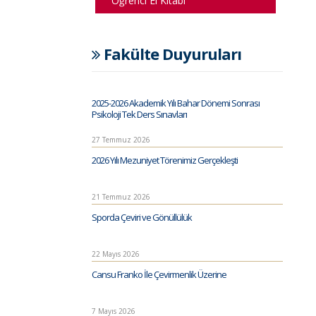
Öğrenci El Kitabı
Fakülte Duyuruları
2025-2026 Akademik Yılı Bahar Dönemi Sonrası
Psikoloji Tek Ders Sınavları
27 Temmuz 2026
2026 Yılı Mezuniyet Törenimiz Gerçekleşti
21 Temmuz 2026
Sporda Çeviri ve Gönüllülük
22 Mayıs 2026
Cansu Franko İle Çevirmenlik Üzerine
7 Mayıs 2026