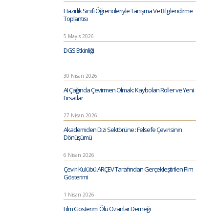
Hazırlık Sınıfı Öğrencileriyle Tanışma Ve Bilgilendirme
Toplantısı
5 Mayıs 2026
DGS Etkinliği
30 Nisan 2026
AI Çağında Çevirmen Olmak: Kaybolan Roller ve Yeni
Fırsatlar
27 Nisan 2026
Akademiden Dizi Sektörüne : Felsefe Çevirisinin
Dönüşümü
6 Nisan 2026
Çeviri Kulübü ARÇEV Tarafından Gerçekleştirilen Film
Gösterimi
1 Nisan 2026
Film Gösterimi Ölü Ozanlar Derneği