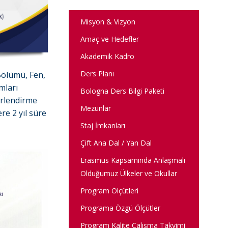
Misyon & Vizyon
Amaç ve Hedefler
Akademik Kadro
Ders Planı
 Bölümü, Fen,
mları
Bologna Ders Bilgi Paketi
erlendirme
Mezunlar
re 2 yıl süre
Staj İmkanları
Çift Ana Dal / Yan Dal
Erasmus Kapsamında Anlaşmalı
Olduğumuz Ülkeler ve Okullar
Program Ölçütleri
Programa Özgü Ölçütler
Program Kalite Çalışma Takvimi