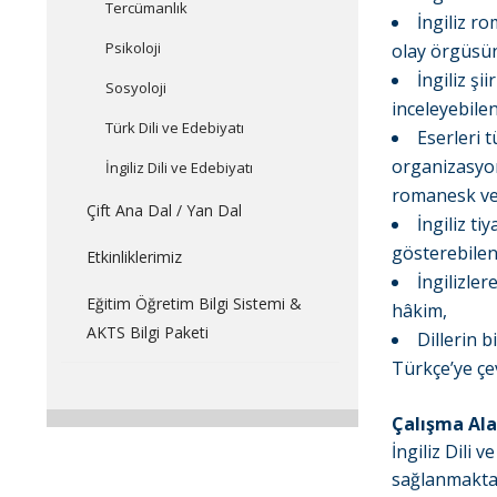
Tercümanlık
İngiliz r
Psikoloji
olay örgüsün
İngiliz şi
Sosyoloji
inceleyebilen
Türk Dili ve Edebiyatı
Eserleri 
organizasyon
İngiliz Dili ve Edebiyatı
romanesk ve 
Çift Ana Dal / Yan Dal
İngiliz ti
gösterebilen
Etkinliklerimiz
İngilizler
Eğitim Öğretim Bilgi Sistemi &
hâkim,
AKTS Bilgi Paketi
Dillerin b
Türkçe’ye çev
Çalışma Ala
İngiliz Dili
sağlanmaktad