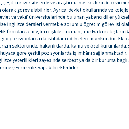
r, çeşitli üniversitelerde ve araştırma merkezlerinde çevirme
larak görev alabilirler. Ayrıca, devlet okullarında ve kolejle
evlet ve vakıf üniversitelerinde bulunan yabancı diller yüks
ise İngilizce dersleri vermekle sorumlu öğretim görevlisi olabi
lik firmalarda müşteri ilişkileri uzmanı, medya kuruluşlarınd
 gibi pozisyonlarda da istihdam edilmeleri mümkündür. Ek ol
rizm sektöründe, bakanlıklarda, kamu ve özel kurumlarda, si
htiyaca göre çeşitli pozisyonlarda iş imkânı sağlanmaktadır. 
lizce yeterlilikleri sayesinde serbest ya da bir kuruma bağlı 
zerine çevirmenlik yapabilmektedirler.