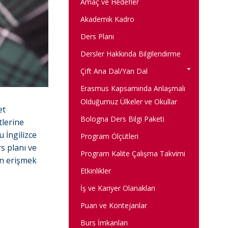
Amaç ve Hedefler
Akademik Kadro
Ders Planı
Dersler Hakkında Bilgilendirme
Çift Ana Dal/Yan Dal
Erasmus Kapsamında Anlaşmalı
Olduğumuz Ülkeler ve Okullar
et
Bologna Ders Bilgi Paketi
tlerine
u İngilizce
Program Ölçütleri
rs planı ve
Program Kalite Çalışma Takvimi
en erişmek
Etkinlikler
İş ve Kariyer Olanakları
Puan ve Kontejanlar
Burs İmkanları