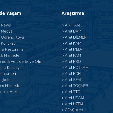
’de Yaşam
Araştırma
l News
>
ARTI Arel
l Medya
>
Arel BAP
l Öğrenci Köyü
>
Arel DİLMER
 Konukevi
>
Arel KAM
 & Restoranlar
>
Arel MED-I
ık Hizmetleri
>
Arel PAM
şimcilik ve Liderlik ve Ofisi
>
Arel PRO
enci Konseyi
>
Arel POTKAM
 Tesisleri
>
Arel PDR
eşkeler
>
Arel SEM
ım Hizmetleri
>
Arel TOÇMER
lebilir Arel
>
Arel TTO
>
Arel USAM
>
Arel UZEM
>
GENÇ Arel