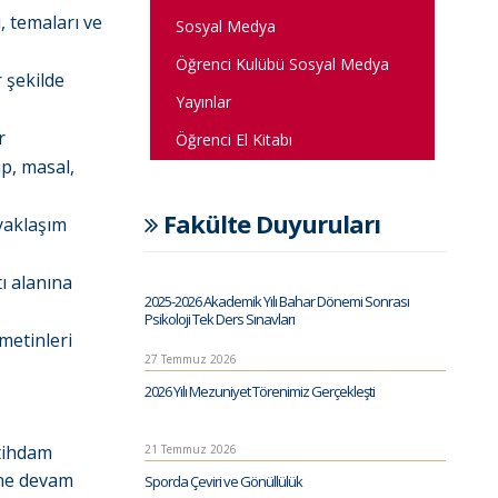
, temaları ve
Sosyal Medya
Öğrenci Kulübü Sosyal Medya
r şekilde
Yayınlar
r
Öğrenci El Kitabı
p, masal,
Fakülte Duyuruları
 yaklaşım
tı alanına
2025-2026 Akademik Yılı Bahar Dönemi Sonrası
Psikoloji Tek Ders Sınavları
 metinleri
27 Temmuz 2026
2026 Yılı Mezuniyet Törenimiz Gerçekleşti
stihdam
21 Temmuz 2026
ine devam
Sporda Çeviri ve Gönüllülük