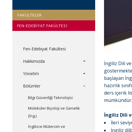
FAKÜLTELER
FEN-EDEBİYAT FAKÜLTESİ
Fen-Edebiyat Fakültesi
Hakkımızda
İngiliz Dili
göstermekted
Yönetim
başlayan İngi
hazırlık sını
Bölümler
ders içerik 
Bilgi Güvenliği Teknolojisi
mümkündür
Moleküler Biyoloji ve Genetik
İngiliz Dil
(İng.)
İleri sevi
İngilizce Mütercim ve
İngiliz di