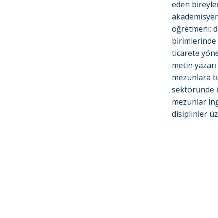
eden bireyle
akademisyen o
öğretmeni; d
birimlerinde 
ticarete yöne
metin yazarı
mezunlara tu
sektöründe i
mezunlar İngi
disiplinler ü