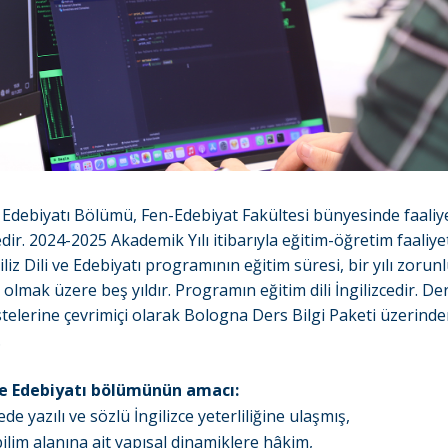
 ve Edebiyatı Bölümü, Fen-Edebiyat Fakültesi bünyesinde faaliy
ir. 2024-2025 Akademik Yılı itibarıyla eğitim-öğretim faaliye
liz Dili ve Edebiyatı programının eğitim süresi, bir yılı zorunl
fı olmak üzere beş yıldır. Programın eğitim dili İngilizcedir. De
listelerine çevrimiçi olarak Bologna Ders Bilgi Paketi üzerind
.
i ve Edebiyatı bölümünün amacı:
yede yazılı ve sözlü İngilizce yeterliliğine ulaşmış,
lbilim alanına ait yapısal dinamiklere hâkim,