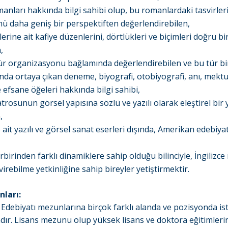
omanları hakkında bilgi sahibi olup, bu romanlardaki tasvirleri
ü daha geniş bir perspektiften değerlendirebilen,
irlerine ait kafiye düzenlerini, dörtlükleri ve biçimleri doğru bi
,
tür organizasyonu bağlamında değerlendirebilen ve bu tür bi
da ortaya çıkan deneme, biyografi, otobiyografi, anı, mektu
efsane öğeleri hakkında bilgi sahibi,
yatrosunun görsel yapısına sözlü ve yazılı olarak eleştirel bir
,
e ait yazılı ve görsel sanat eserleri dışında, Amerikan edebiya
irbirinden farklı dinamiklere sahip olduğu bilinciyle, İngilizce
irebilme yetkinliğine sahip bireyler yetiştirmektir.
nları:
 ve Edebiyatı mezunlarına birçok farklı alanda ve pozisyonda i
ır. Lisans mezunu olup yüksek lisans ve doktora eğitimler