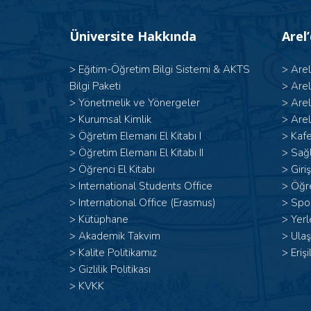
Üniversite Hakkında
Arel
>
Eğitim-Öğretim Bilgi Sistemi & AKTS
>
Are
Bilgi Paketi
>
Are
>
Yönetmelik ve Yönergeler
>
Are
>
Kurumsal Kimlik
>
Arel
> Öğretim Elemanı El Kitabı I
>
Kafe
>
Öğretim Elemanı El Kitabı II
>
Sağl
>
Öğrenci El Kitabı
>
Giri
>
International Students Office
>
Öğr
>
International Office (Erasmus)
>
Spor
>
Kütüphane
>
Yerl
>
Akademik Takvim
>
Ulaş
>
Kalite Politikamız
>
Erişi
>
Gizlilik Politikası
>
KVKK