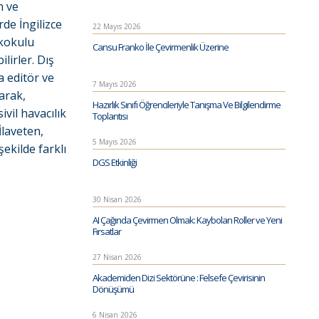
n ve
rde İngilizce
22 Mayıs 2026
ekokulu
Cansu Franko İle Çevirmenlik Üzerine
lirler. Dış
a editör ve
7 Mayıs 2026
arak,
Hazırlık Sınıfı Öğrencileriyle Tanışma Ve Bilgilendirme
vil havacılık
Toplantısı
İlaveten,
5 Mayıs 2026
şekilde farklı
DGS Etkinliği
30 Nisan 2026
AI Çağında Çevirmen Olmak: Kaybolan Roller ve Yeni
Fırsatlar
27 Nisan 2026
Akademiden Dizi Sektörüne : Felsefe Çevirisinin
Dönüşümü
6 Nisan 2026