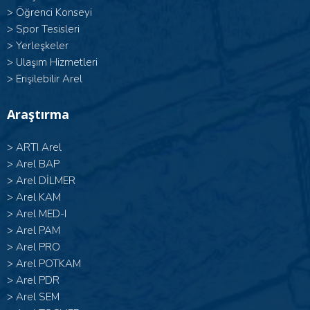
>
Öğrenci Konseyi
>
Spor Tesisleri
>
Yerleşkeler
>
Ulaşım Hizmetleri
>
Erişilebilir Arel
Araştırma
>
ARTI Arel
>
Arel BAP
>
Arel DİLMER
>
Arel KAM
>
Arel MED-I
>
Arel PAM
>
Arel PRO
>
Arel POTKAM
>
Arel PDR
>
Arel SEM