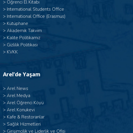
>
Öğrenci El Kitabı
>
International Students Office
>
International Office (Erasmus)
>
Kütüphane
>
Akademik Takvim
>
Kalite Politikamız
>
Gizlilik Politikası
>
KVKK
Arel’de Yaşam
>
Arel News
>
Arel Medya
>
Arel Öğrenci Köyü
>
Arel Konukevi
>
Kafe & Restoranlar
>
Sağlık Hizmetleri
>
Girişimcilik ve Liderlik ve Ofisi