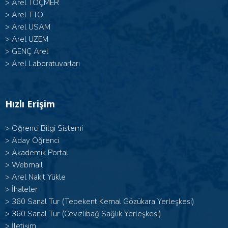
>
Arel TOÇMER
>
Arel TTO
>
Arel USAM
>
Arel UZEM
>
GENÇ Arel
>
Arel Laboratuvarları
Hızlı Erişim
>
Öğrenci Bilgi Sistemi
>
Aday Öğrenci
>
Akademik Portal
>
Webmail
>
Arel Nakit Yükle
>
İhaleler
>
360 Sanal Tur (Tepekent Kemal Gözükara Yerleşkesi)
>
360 Sanal Tur (Cevizlibağ Sağlık Yerleşkesi)
>
İletişim