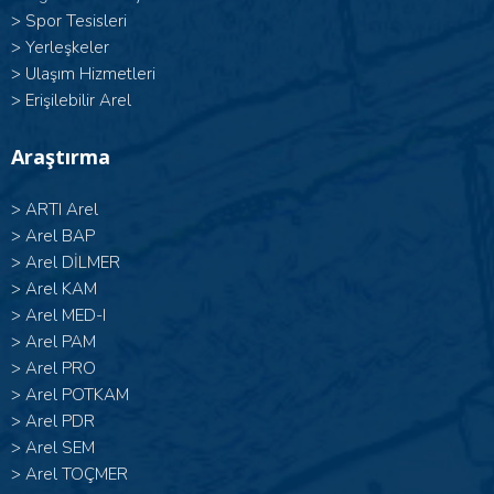
>
Spor Tesisleri
>
Yerleşkeler
>
Ulaşım Hizmetleri
>
Erişilebilir Arel
Araştırma
>
ARTI Arel
>
Arel BAP
>
Arel DİLMER
>
Arel KAM
>
Arel MED-I
>
Arel PAM
>
Arel PRO
>
Arel POTKAM
>
Arel PDR
>
Arel SEM
>
Arel TOÇMER