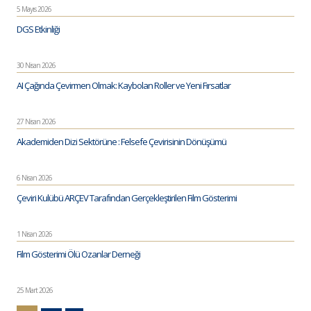
5 Mayıs 2026
DGS Etkinliği
30 Nisan 2026
AI Çağında Çevirmen Olmak: Kaybolan Roller ve Yeni Fırsatlar
27 Nisan 2026
Akademiden Dizi Sektörüne : Felsefe Çevirisinin Dönüşümü
6 Nisan 2026
Çeviri Kulübü ARÇEV Tarafından Gerçekleştirilen Film Gösterimi
1 Nisan 2026
Film Gösterimi Ölü Ozanlar Derneği
25 Mart 2026