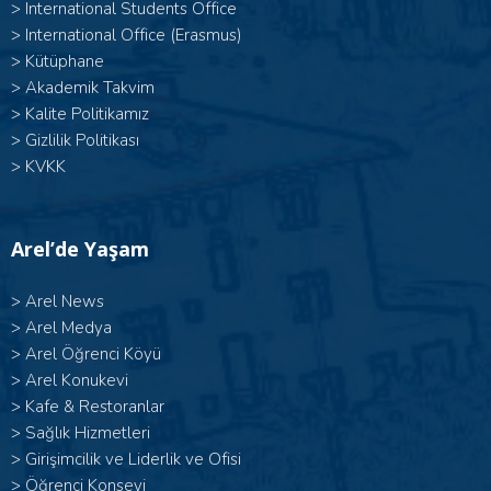
>
International Students Office
>
International Office (Erasmus)
>
Kütüphane
>
Akademik Takvim
>
Kalite Politikamız
>
Gizlilik Politikası
>
KVKK
Arel’de Yaşam
>
Arel News
>
Arel Medya
>
Arel Öğrenci Köyü
>
Arel Konukevi
>
Kafe & Restoranlar
>
Sağlık Hizmetleri
>
Girişimcilik ve Liderlik ve Ofisi
>
Öğrenci Konseyi