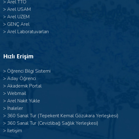
>
Arel TTO
>
Arel USAM
>
Arel UZEM
>
GENÇ Arel
>
Arel Laboratuvarları
Hızlı Erişim
>
Öğrenci Bilgi Sistemi
>
Aday Öğrenci
>
Akademik Portal
>
Webmail
>
Arel Nakit Yükle
>
İhaleler
>
360 Sanal Tur (Tepekent Kemal Gözükara Yerleşkesi)
>
360 Sanal Tur (Cevizlibağ Sağlık Yerleşkesi)
>
İletişim