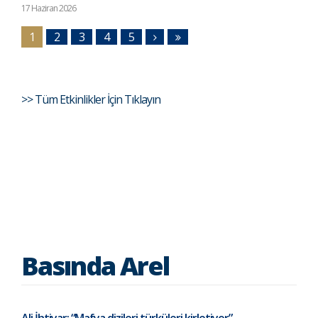
17 Haziran 2026
1
2
3
4
5
>> Tüm Etkinlikler İçin Tıklayın
Basında Arel
Ali İhtiyar: “Mafya dizileri türküleri kirletiyor”