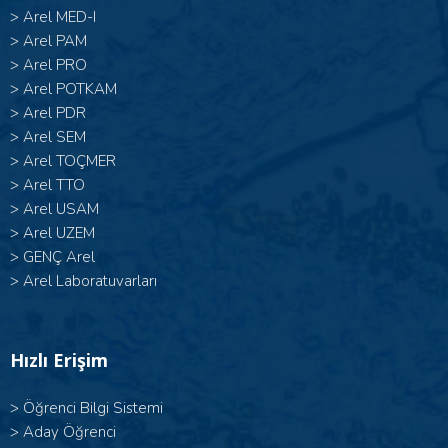
>
Arel MED-I
>
Arel PAM
>
Arel PRO
>
Arel POTKAM
>
Arel PDR
>
Arel SEM
>
Arel TOÇMER
>
Arel TTO
>
Arel USAM
>
Arel UZEM
>
GENÇ Arel
>
Arel Laboratuvarları
Hızlı Erişim
>
Öğrenci Bilgi Sistemi
>
Aday Öğrenci