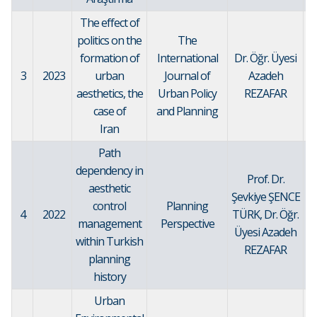
The effect of
politics on the
The
formation of
International
Dr. Öğr. Üyesi
3
2023
urban
Journal of
Azadeh
aesthetics, the
Urban Policy
REZAFAR
case of
and Planning
Iran
Path
dependency in
Prof. Dr.
aesthetic
Şevkiye ŞENCE
control
Planning
4
2022
TÜRK, Dr. Öğr.
management
Perspective
Üyesi Azadeh
within Turkish
REZAFAR
planning
history
Urban