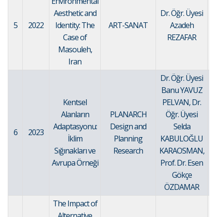
Environmental
Aesthetic and
Dr. Öğr. Üyesi
5
2022
Identity: The
ART-SANAT
Azadeh
Case of
REZAFAR
Masouleh,
Iran
Dr. Öğr. Üyesi
Banu YAVUZ
Kentsel
PELVAN, Dr.
Alanların
PLANARCH
Öğr. Üyesi
Adaptasyonu:
Design and
Selda
6
2023
İklim
Planning
KABULOĞLU
Sığınakları ve
Research
KARAOSMAN,
Avrupa Örneği
Prof. Dr. Esen
Gökçe
ÖZDAMAR
The Impact of
Alternative