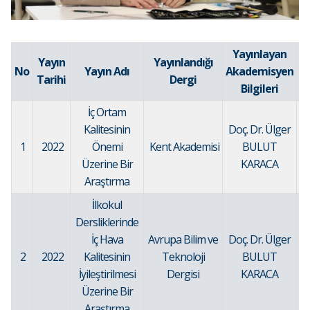
Yayınlayan
Yayın
Yayınlandığı
Ul
No
Yayın Adı
Akademisyen
Tarihi
Dergi
Bilgileri
İç Ortam
Kalitesinin
Doç. Dr. Ülger
1
2022
Önemi
Kent Akademisi
BULUT
Üzerine Bir
KARACA
Araştırma
İlkokul
Dersliklerinde
İç Hava
Avrupa Bilim ve
Doç. Dr. Ülger
2
2022
Kalitesinin
Teknoloji
BULUT
İyileştirilmesi
Dergisi
KARACA
Üzerine Bir
Araştırma