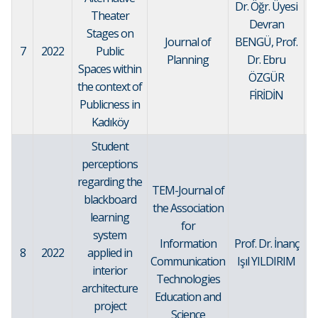
Dr. Öğr. Üyesi
Theater
Devran
Stages on
Journal of
BENGÜ, Prof.
7
2022
Public
Planning
Dr. Ebru
Spaces within
ÖZGÜR
the context of
FİRİDİN
Publicness in
Kadıköy
Student
perceptions
regarding the
TEM-Journal of
blackboard
the Association
learning
for
system
Information
Prof. Dr. İnanç
8
2022
applied in
Communication
Işıl YILDIRIM
interior
Technologies
architecture
Education and
project
Science