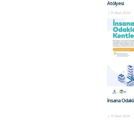
Atölyesi
|
15 Mart 2024
İnsana Odakl
|
15 Mart 2024