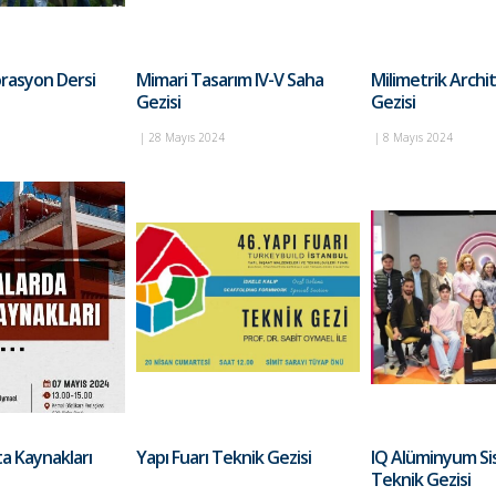
rasyon Dersi
Mimari Tasarım IV-V Saha
Milimetrik Archi
Gezisi
Gezisi
|
28 Mayıs 2024
|
8 Mayıs 2024
ta Kaynakları
Yapı Fuarı Teknik Gezisi
IQ Alüminyum Si
Teknik Gezisi