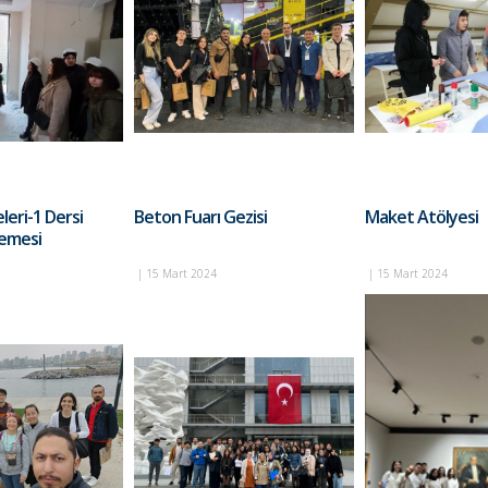
leri-1 Dersi
Beton Fuarı Gezisi
Maket Atölyesi
lemesi
|
15 Mart 2024
|
15 Mart 2024