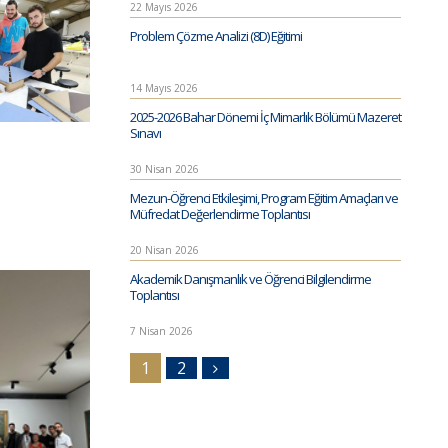
22 Mayıs 2026
Problem Çözme Analizi (8D) Eğitimi
14 Mayıs 2026
2025-2026 Bahar Dönemi İç Mimarlık Bölümü Mazeret
Sınavı
30 Nisan 2026
Mezun-Öğrenci Etkileşimi, Program Eğitim Amaçları ve
Müfredat Değerlendirme Toplantısı
20 Nisan 2026
Akademik Danışmanlık ve Öğrenci Bilgilendirme
Toplantısı
7 Nisan 2026
1
2