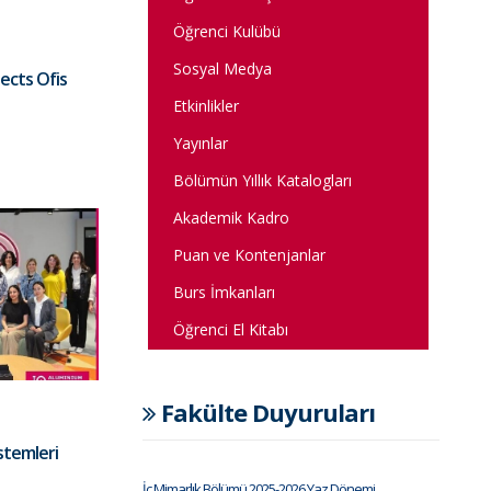
Öğrenci Kulübü
Sosyal Medya
tects Ofis
Etkinlikler
Yayınlar
Bölümün Yıllık Katalogları
Akademik Kadro
Puan ve Kontenjanlar
Burs İmkanları
Öğrenci El Kitabı
Fakülte Duyuruları
stemleri
İç Mimarlık Bölümü 2025-2026 Yaz Dönemi