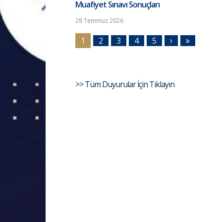
Muafiyet Sınavı Sonuçları
28 Temmuz 2026
1
2
3
4
5
>> Tüm Duyurular İçin Tıklayın