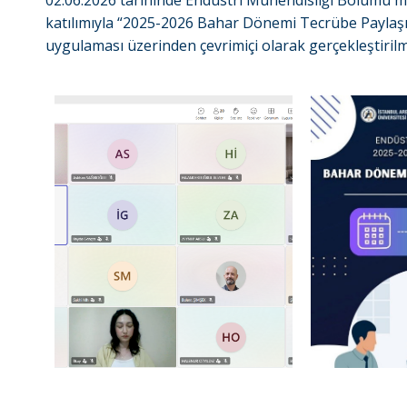
02.06.2026 tarihinde Endüstri Mühendisliği Bölümü m
katılımıyla “2025-2026 Bahar Dönemi Tecrübe Paylaş
uygulaması üzerinden çevrimiçi olarak gerçekleştirilmi