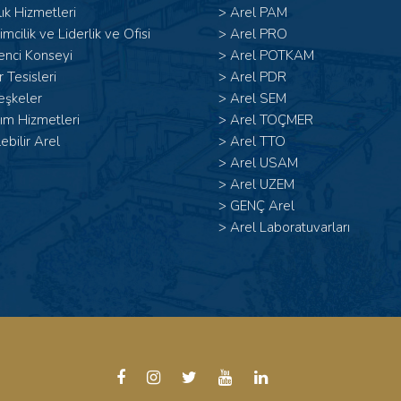
ık Hizmetleri
>
Arel PAM
şimcilik ve Liderlik ve Ofisi
>
Arel PRO
enci Konseyi
>
Arel POTKAM
 Tesisleri
>
Arel PDR
eşkeler
>
Arel SEM
ım Hizmetleri
>
Arel TOÇMER
lebilir Arel
>
Arel TTO
>
Arel USAM
>
Arel UZEM
>
GENÇ Arel
>
Arel Laboratuvarları