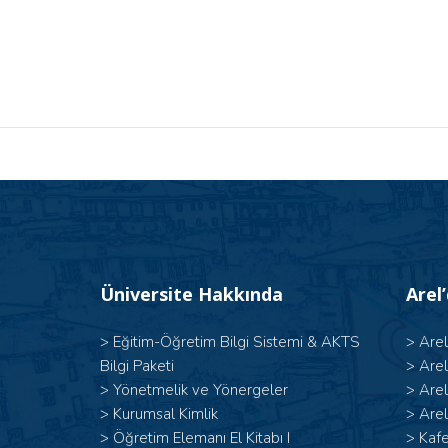
Üniversite Hakkında
Arel
>
Eğitim-Öğretim Bilgi Sistemi & AKTS
>
Are
Bilgi Paketi
>
Are
>
Yönetmelik ve Yönergeler
>
Are
>
Kurumsal Kimlik
>
Arel
> Öğretim Elemanı El Kitabı I
>
Kafe