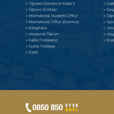
>
Öğretim Elemanı El Kitabı II
>
Sağl
>
Öğrenci El Kitabı
>
Giri
>
International Students Office
>
Öğr
>
International Office (Erasmus)
>
Spor
>
Kütüphane
>
Yerl
>
Akademik Takvim
>
Ulaş
>
Kalite Politikamız
>
Erişi
>
Gizlilik Politikası
>
KVKK