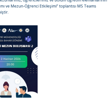
ezunlarımız, öğrencilerimiz ve bölüm öğretim elemanlarının
ımı ve Mezun-Öğrenci Etkileşimi” toplantısı MS Teams
ştir.