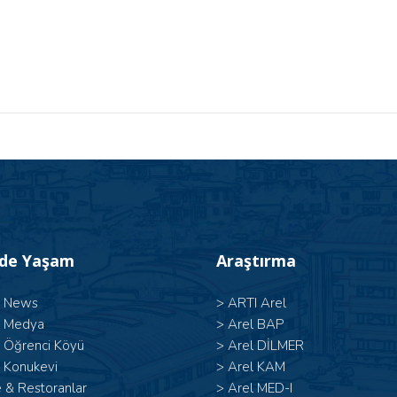
’de Yaşam
Araştırma
l News
>
ARTI Arel
l Medya
>
Arel BAP
l Öğrenci Köyü
>
Arel DİLMER
 Konukevi
>
Arel KAM
 & Restoranlar
>
Arel MED-I