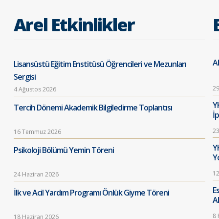
Arel Etkinlikler
Al
Lisansüstü Eğitim Enstitüsü Öğrencileri ve Mezunları
Sergisi
29
4 Ağustos 2026
Y
Tercih Dönemi Akademik Bilgiledirme Toplantısı
İ
23
16 Temmuz 2026
Y
Psikoloji Bölümü Yemin Töreni
Y
12
24 Haziran 2026
E
İlk ve Acil Yardım Programı Önlük Giyme Töreni
A
8 
18 Haziran 2026