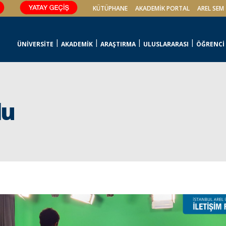
KÜTÜPHANE
AKADEMİK PORTAL
AREL SEM
ÜNİVERSİTE
AKADEMİK
ARAŞTIRMA
ULUSLARARASI
ÖĞRENCİ
lu