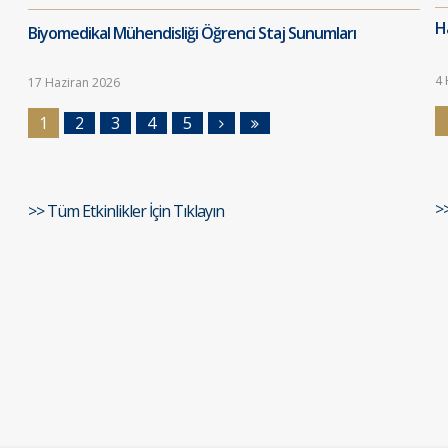
Ha
Biyomedikal Mühendisliği Öğrenci Staj Sunumları
4 
17 Haziran 2026
1
2
3
4
5
>
>> Tüm Etkinlikler İçin Tıklayın