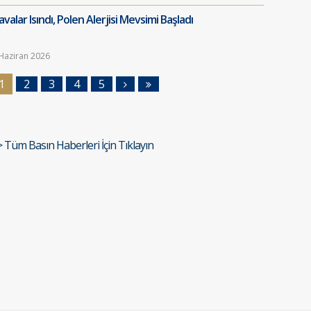
valar Isındı, Polen Alerjisi Mevsimi Başladı
Haziran 2026
1
2
3
4
5
> Tüm Basın Haberleri İçin Tıklayın