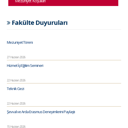
Mezuniyet Koşulları
Fakülte Duyuruları
Mezuniyet Töreni
27 Haziran 2026
Hizmet İçi Eğitim Semineri
22 Haziran 2026
Teknik Gezi
22 Haziran 2026
Şevval ve Arda Erasmus Deneyimlerini Paylaştı
15 Haziran 2026