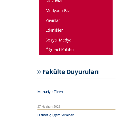
Mezunlar
Medyada Biz
Yayınlar
Etkinlikler
Sosyal Medya
Öğrenci Kulubü
Fakülte Duyuruları
Mezuniyet Töreni
27 Haziran 2026
Hizmet İçi Eğitim Semineri