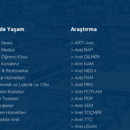
’de Yaşam
Araştırma
l News
>
ARTI Arel
l Medya
>
Arel BAP
l Öğrenci Köyü
>
Arel DİLMER
 Konukevi
>
Arel KAM
 & Restoranlar
>
Arel MED-I
ık Hizmetleri
>
Arel PAM
şimcilik ve Liderlik ve Ofisi
>
Arel PRO
enci Konseyi
>
Arel POTKAM
 Tesisleri
>
Arel PDR
eşkeler
>
Arel SEM
ım Hizmetleri
>
Arel TOÇMER
lebilir Arel
>
Arel TTO
>
Arel USAM