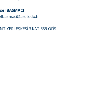
ksel BASMACI
elbasmaci@arel.edu.tr
ENT YERLEŞKESİ 3.KAT 359 OFİS