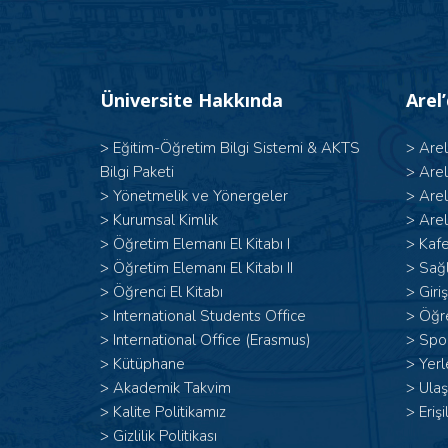
Üniversite Hakkında
Arel
>
Eğitim-Öğretim Bilgi Sistemi & AKTS
>
Are
Bilgi Paketi
>
Are
>
Yönetmelik ve Yönergeler
>
Are
>
Kurumsal Kimlik
>
Arel
> Öğretim Elemanı El Kitabı I
>
Kafe
>
Öğretim Elemanı El Kitabı II
>
Sağl
>
Öğrenci El Kitabı
>
Giri
>
International Students Office
>
Öğr
>
International Office (Erasmus)
>
Spor
>
Kütüphane
>
Yerl
>
Akademik Takvim
>
Ulaş
>
Kalite Politikamız
>
Erişi
>
Gizlilik Politikası