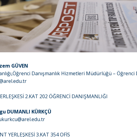
Gizem GÜVEN
anlığı,Öğrenci Danışmanlık Hizmetleri Müdürlüğü – Öğrenci
arel.edu.tr
ERLEŞKESİ 2.KAT 202 ÖĞRENCİ DANIŞMANLIĞI
uygu DUMANLI KÜRKÇÜ
ukurkcu@arel.edu.tr
ENT YERLEŞKESİ 3.KAT 354 OFİS