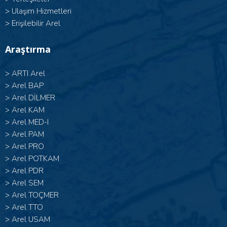
>
Ulaşım Hizmetleri
>
Erişilebilir Arel
Araştırma
>
ARTI Arel
>
Arel BAP
>
Arel DİLMER
>
Arel KAM
>
Arel MED-I
>
Arel PAM
>
Arel PRO
>
Arel POTKAM
>
Arel PDR
>
Arel SEM
>
Arel TOÇMER
>
Arel TTO
>
Arel USAM