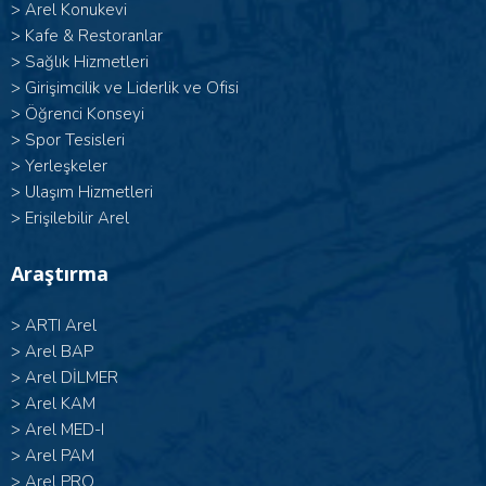
>
Arel Konukevi
>
Kafe & Restoranlar
>
Sağlık Hizmetleri
>
Girişimcilik ve Liderlik ve Ofisi
>
Öğrenci Konseyi
>
Spor Tesisleri
>
Yerleşkeler
>
Ulaşım Hizmetleri
>
Erişilebilir Arel
Araştırma
>
ARTI Arel
>
Arel BAP
>
Arel DİLMER
>
Arel KAM
>
Arel MED-I
>
Arel PAM
>
Arel PRO