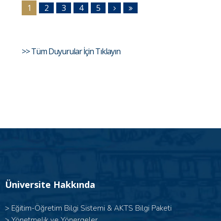
1
2
3
4
5
>> Tüm Duyurular İçin Tıklayın
Üniversite Hakkında
>
Eğitim-Öğretim Bilgi Sistemi & AKTS Bilgi Paketi
>
Yönetmelik ve Yönergeler