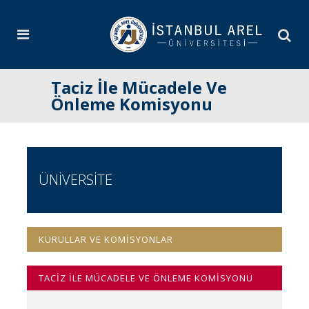
Taciz İle Mücadele Ve
Önleme Komisyonu
ÜNİVERSİTE
KURULLAR VE KOMİSYONLAR
TACİZ İLE MÜCADELE VE ÖNLEME KOMİSYONU