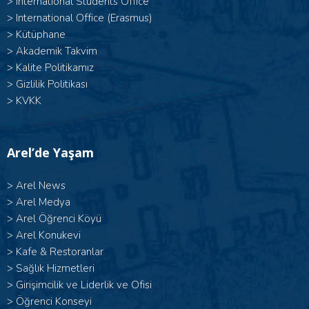
>
International Students Office
>
International Office (Erasmus)
>
Kütüphane
>
Akademik Takvim
>
Kalite Politikamız
>
Gizlilik Politikası
>
KVKK
Arel’de Yaşam
>
Arel News
>
Arel Medya
>
Arel Öğrenci Köyü
>
Arel Konukevi
>
Kafe & Restoranlar
>
Sağlık Hizmetleri
>
Girişimcilik ve Liderlik ve Ofisi
>
Öğrenci Konseyi