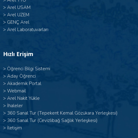
>
Arel TTO
>
Arel USAM
>
Arel UZEM
>
GENÇ Arel
>
Arel Laboratuvarları
Hızlı Erişim
>
Öğrenci Bilgi Sistemi
>
Aday Öğrenci
>
Akademik Portal
>
Webmail
>
Arel Nakit Yükle
>
İhaleler
>
360 Sanal Tur (Tepekent Kemal Gözükara Yerleşkesi)
>
360 Sanal Tur (Cevizlibağ Sağlık Yerleşkesi)
>
İletişim