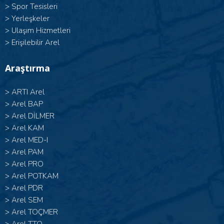
>
Spor Tesisleri
>
Yerleşkeler
>
Ulaşım Hizmetleri
>
Erişilebilir Arel
Araştırma
>
ARTI Arel
>
Arel BAP
>
Arel DİLMER
>
Arel KAM
>
Arel MED-I
>
Arel PAM
>
Arel PRO
>
Arel POTKAM
>
Arel PDR
>
Arel SEM
>
Arel TOÇMER