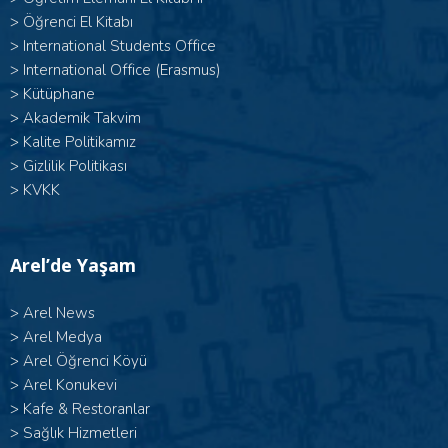
>
Öğrenci El Kitabı
>
International Students Office
>
International Office (Erasmus)
>
Kütüphane
>
Akademik Takvim
>
Kalite Politikamız
>
Gizlilik Politikası
>
KVKK
Arel’de Yaşam
>
Arel News
>
Arel Medya
>
Arel Öğrenci Köyü
>
Arel Konukevi
>
Kafe & Restoranlar
>
Sağlık Hizmetleri