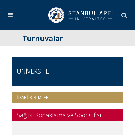
Turnuvalar
ÜNİVERSİTE
İDARİ BİRİMLER
Sağlık, Konaklama ve Spor Ofisi