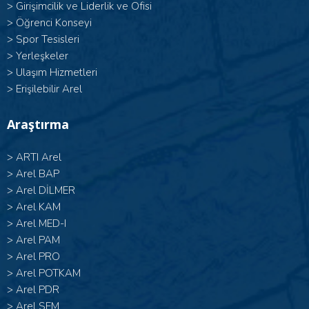
>
Girişimcilik ve Liderlik ve Ofisi
>
Öğrenci Konseyi
>
Spor Tesisleri
>
Yerleşkeler
>
Ulaşım Hizmetleri
>
Erişilebilir Arel
Araştırma
>
ARTI Arel
>
Arel BAP
>
Arel DİLMER
>
Arel KAM
>
Arel MED-I
>
Arel PAM
>
Arel PRO
>
Arel POTKAM
>
Arel PDR
>
Arel SEM