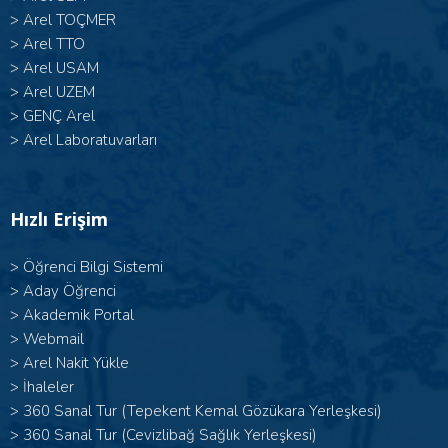
>
Arel TOÇMER
>
Arel TTO
>
Arel USAM
>
Arel UZEM
>
GENÇ Arel
>
Arel Laboratuvarları
Hızlı Erişim
>
Öğrenci Bilgi Sistemi
>
Aday Öğrenci
>
Akademik Portal
>
Webmail
>
Arel Nakit Yükle
>
İhaleler
>
360 Sanal Tur (Tepekent Kemal Gözükara Yerleşkesi)
>
360 Sanal Tur (Cevizlibağ Sağlık Yerleşkesi)