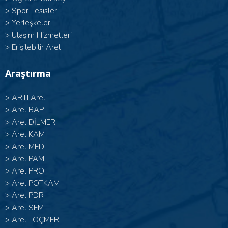
>
Spor Tesisleri
>
Yerleşkeler
>
Ulaşım Hizmetleri
>
Erişilebilir Arel
Araştırma
>
ARTI Arel
>
Arel BAP
>
Arel DİLMER
>
Arel KAM
>
Arel MED-I
>
Arel PAM
>
Arel PRO
>
Arel POTKAM
>
Arel PDR
>
Arel SEM
>
Arel TOÇMER