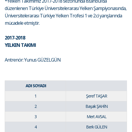
*Yelken Takımımız 2017-2018 sezonunda İstanbul’da
düzenlenen Türkiye Üniversitelerarası Yelken Şampiyonasında,
Üniversitelerarası Türkiye Yelken Trofesi 1 ve 2.ci yarışlarında
mücadele etmiştir.
2017-2018
YELKEN TAKIMI
Antrenör: Yunus GÜZELGÜN
ADI SOYADI
1
Şeref TAŞAR
2
Başak ŞAHİN
3
Mert AVSAL
4
Berk GÜLEN