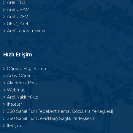
>
Arel TTO
>
Arel USAM
>
Arel UZEM
>
GENÇ Arel
>
Arel Laboratuvarları
Hızlı Erişim
>
Öğrenci Bilgi Sistemi
>
Aday Öğrenci
>
Akademik Portal
>
Webmail
>
Arel Nakit Yükle
>
İhaleler
>
360 Sanal Tur (Tepekent Kemal Gözükara Yerleşkesi)
>
360 Sanal Tur (Cevizlibağ Sağlık Yerleşkesi)
>
İletişim