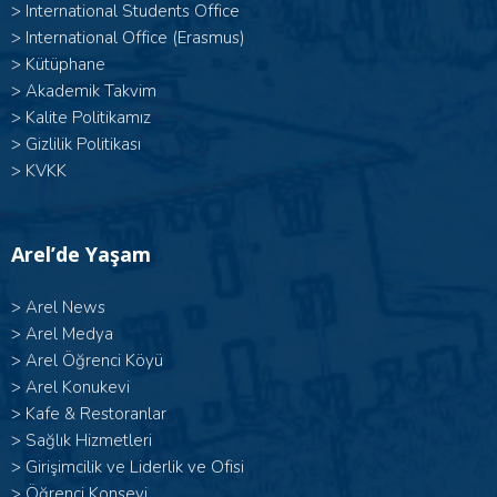
>
International Students Office
>
International Office (Erasmus)
>
Kütüphane
>
Akademik Takvim
>
Kalite Politikamız
>
Gizlilik Politikası
>
KVKK
Arel’de Yaşam
>
Arel News
>
Arel Medya
>
Arel Öğrenci Köyü
>
Arel Konukevi
>
Kafe & Restoranlar
>
Sağlık Hizmetleri
>
Girişimcilik ve Liderlik ve Ofisi
>
Öğrenci Konseyi