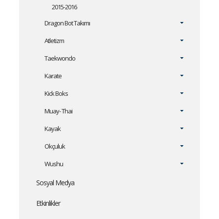
2015-2016
Dragon Bot Takımı
Atletizm
Taekwondo
Karate
Kick Boks
Muay- Thai
Kayak
Okçuluk
Wushu
Sosyal Medya
Etkinlikler