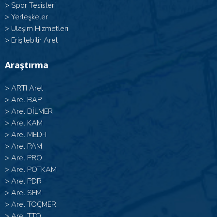
>
Spor Tesisleri
>
Yerleşkeler
>
Ulaşım Hizmetleri
>
Erişilebilir Arel
Araştırma
>
ARTI Arel
>
Arel BAP
>
Arel DİLMER
>
Arel KAM
>
Arel MED-I
>
Arel PAM
>
Arel PRO
>
Arel POTKAM
>
Arel PDR
>
Arel SEM
>
Arel TOÇMER
>
Arel TTO