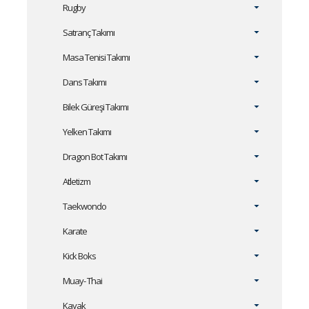
Rugby
Satranç Takımı
Masa Tenisi Takımı
Dans Takımı
Bilek Güreşi Takımı
Yelken Takımı
Dragon Bot Takımı
Atletizm
Taekwondo
Karate
Kick Boks
Muay- Thai
Kayak