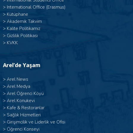
>
International Students Office
>
International Office (Erasmus)
>
Kütüphane
>
Akademik Takvim
>
Kalite Politikamız
>
Gizlilik Politikası
>
KVKK
Arel’de Yaşam
>
Arel News
>
Arel Medya
>
Arel Öğrenci Köyü
>
Arel Konukevi
>
Kafe & Restoranlar
>
Sağlık Hizmetleri
>
Girişimcilik ve Liderlik ve Ofisi
>
Öğrenci Konseyi