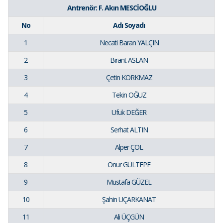
Antrenör: F. Akın MESCİOĞLU
No
Adı Soyadı
1
Necati Baran YALÇIN
2
Birant ASLAN
3
Çetin KORKMAZ
4
Tekin OĞUZ
5
Ufuk DEĞER
6
Serhat ALTIN
7
Alper ÇOL
8
Onur GÜLTEPE
9
Mustafa GÜZEL
10
Şahin UÇARKANAT
11
Ali ÜÇGÜN