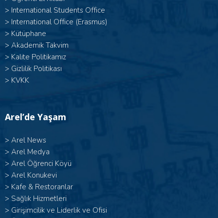
>
International Students Office
>
International Office (Erasmus)
>
Kütüphane
>
Akademik Takvim
>
Kalite Politikamız
>
Gizlilik Politikası
>
KVKK
Arel’de Yaşam
>
Arel News
>
Arel Medya
>
Arel Öğrenci Köyü
>
Arel Konukevi
>
Kafe & Restoranlar
>
Sağlık Hizmetleri
>
Girişimcilik ve Liderlik ve Ofisi