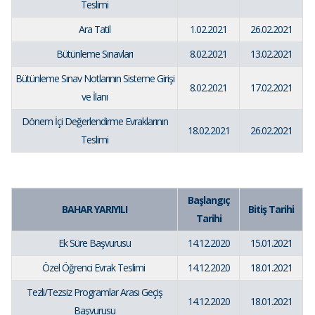
Teslimi
Ara Tatil
1.02.2021
26.02.2021
Bütünleme Sınavları
8.02.2021
13.02.2021
Bütünleme Sınav Notlarının Sisteme Girişi
8.02.2021
17.02.2021
ve İlanı
Dönem İçi Değerlendirme Evraklarının
18.02.2021
26.02.2021
Teslimi
Başlangıç
BAHAR YARIYILI
Bitiş Tarihi
Tarihi
Ek Süre Başvurusu
14.12.2020
15.01.2021
Özel Öğrenci Evrak Teslimi
14.12.2020
18.01.2021
Tezli/Tezsiz Programlar Arası Geçiş
14.12.2020
18.01.2021
Başvurusu