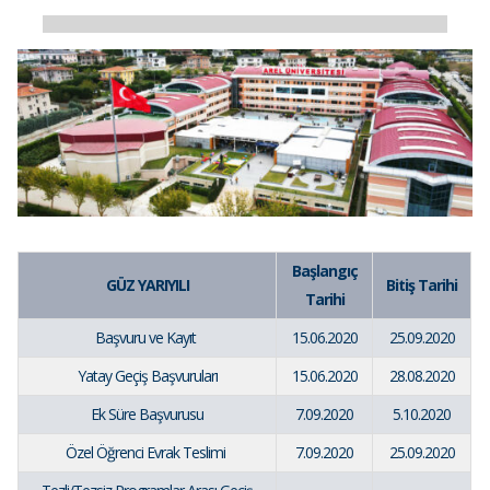
Başlangıç
GÜZ YARIYILI
Bitiş Tarihi
Tarihi
Başvuru ve Kayıt
15.06.2020
25.09.2020
Yatay Geçiş Başvuruları
15.06.2020
28.08.2020
Ek Süre Başvurusu
7.09.2020
5.10.2020
Özel Öğrenci Evrak Teslimi
7.09.2020
25.09.2020