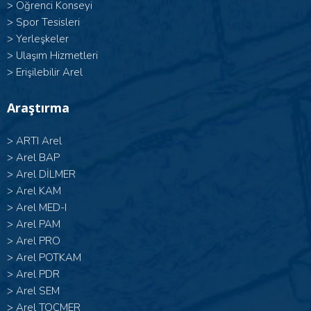
>
Öğrenci Konseyi
>
Spor Tesisleri
>
Yerleşkeler
>
Ulaşım Hizmetleri
>
Erişilebilir Arel
Araştırma
>
ARTI Arel
>
Arel BAP
>
Arel DİLMER
>
Arel KAM
>
Arel MED-I
>
Arel PAM
>
Arel PRO
>
Arel POTKAM
>
Arel PDR
>
Arel SEM
>
Arel TOÇMER