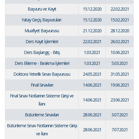
Başvuru ve Kayıt
15.12.2020
22.02.2021
Yatay Geçiş Başvuruları
15.12.2020
15.02.2021
Muafiyet Başvurusu
21.12.2020
28.12.2020
Ders Kayıt İşlemleri
22.02.2021
26.02.2021
Ders Başlangıç - Bitiş
1.03.2021
10.06.2021
Ders Ekleme - Bırakma İşlemleri
1.03.2021
5.03.2021
Doktora Yeterlik Sınav Başvurusu
24.05.2021
31.05.2021
Final Sınavları
14.06.2021
19.06.2021
Final Sınav Notlarının Sisteme Girişi ve
14.06.2021
23.06.2021
İlanı
Bütünleme Sınavları
28.06.2021
3.07.2021
Bütünleme Sınav Notlarının Sisteme Girişi
28.06.2021
7.07.2021
ve İlanı