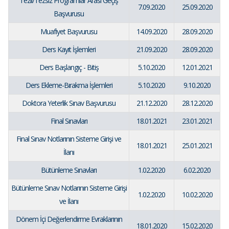
Tezli/Tezsiz Programlar Arası Geçiş
7.09.2020
25.09.2020
Başvurusu
Muafiyet Başvurusu
14.09.2020
28.09.2020
Ders Kayıt İşlemleri
21.09.2020
28.09.2020
Ders Başlangıç - Bitiş
5.10.2020
12.01.2021
Ders Ekleme-Bırakma İşlemleri
5.10.2020
9.10.2020
Doktora Yeterlik Sınav Başvurusu
21.12.2020
28.12.2020
Final Sınavları
18.01.2021
23.01.2021
Final Sınav Notlarının Sisteme Girişi ve
18.01.2021
25.01.2021
İlanı
Bütünleme Sınavları
1.02.2020
6.02.2020
Bütünleme Sınav Notlarının Sisteme Girişi
1.02.2020
10.02.2020
ve İlanı
Dönem İçi Değerlendirme Evraklarının
18.01.2020
15.02.2020