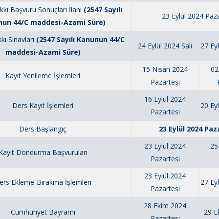
kkı Başvuru Sonuçları İlanı
(2547 Sayılı
23 Eylül 2024 Paza
un 44/C maddesi-Azami Süre)
kı Sınavları
(2547 Sayılı Kanunun 44/C
24 Eylül 2024 Salı
27 Ey
maddesi-Azami Süre)
15 Nisan 2024
02
Kayıt Yenileme İşlemleri
Pazartesi
16 Eylül 2024
Ders Kayıt İşlemleri
20 Ey
Pazartesi
Ders Başlangıç
23 Eylül 2024 Paz
23 Eylül 2024
25
Kayıt Dondurma Başvuruları
Pazartesi
23 Eylül 2024
ers Ekleme-Bırakma İşlemleri
27 Ey
Pazartesi
28 Ekim 2024
Cumhuriyet Bayramı
29 E
Pazartesi