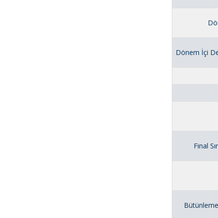
Dö
Dönem İçi De
Final Sı
Bütünleme S