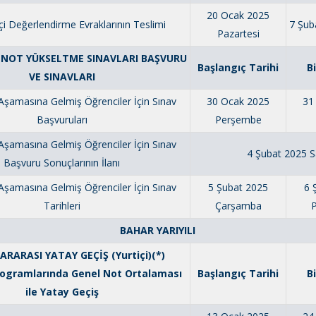
20 Ocak 2025
i Değerlendirme Evraklarının Teslimi
7 Şub
Pazartesi
E NOT YÜKSELTME SINAVLARI BAŞVURU
Başlangıç Tarihi
B
VE SINAVLARI
Aşamasına Gelmiş Öğrenciler İçin Sınav
30 Ocak 2025
31
Başvuruları
Perşembe
Aşamasına Gelmiş Öğrenciler İçin Sınav
4 Şubat 2025 S
Başvuru Sonuçlarının İlanı
Aşamasına Gelmiş Öğrenciler İçin Sınav
5 Şubat 2025
6 
Tarihleri
Çarşamba
BAHAR YARIYILI
RARASI YATAY GEÇİŞ (Yurtiçi)(*)
rogramlarında Genel Not Ortalaması
Başlangıç Tarihi
B
ile Yatay Geçiş