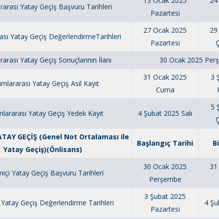
13 Ocak 2025
24
arası Yatay Geçiş Başvuru Tarihleri
Pazartesi
27 Ocak 2025
29
ası Yatay Geçiş DeğerlendirmeTarihleri
Pazartesi
arası Yatay Geçiş Sonuçlarının İlanı
30 Ocak 2025 Per
31 Ocak 2025
3 
mlararası Yatay Geçiş Asil Kayıt
Cuma
5 
lararası Yatay Geçiş Yedek Kayıt
4 Şubat 2025 Salı
TAY GEÇİŞ (Genel Not Ortalaması ile
Başlangıç Tarihi
B
Yatay Geçiş)(Önlisans)
30 Ocak 2025
31
içi Yatay Geçiş Başvuru Tarihleri
Perşembe
3 Şubat 2025
 Yatay Geçiş Değerlendirme Tarihleri
4 Şu
Pazartesi