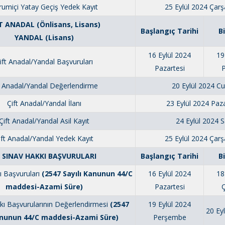
rumiçi Yatay Geçiş Yedek Kayıt
25 Eylül 2024 Ça
T ANADAL (Önlisans, Lisans)
Başlangıç Tarihi
B
YANDAL (Lisans)
16 Eylül 2024
19
ift Anadal/Yandal Başvuruları
Pazartesi
t Anadal/Yandal Değerlendirme
20 Eylül 2024 
Çift Anadal/Yandal İlanı
23 Eylül 2024 Paza
Çift Anadal/Yandal Asil Kayıt
24 Eylül 2024 S
ift Anadal/Yandal Yedek Kayıt
25 Eylül 2024 Ça
 SINAV HAKKI BAŞVURULARI
Başlangıç Tarihi
B
ı Başvuruları
(2547 Sayılı Kanunun 44/C
16 Eylül 2024
18
maddesi-Azami Süre)
Pazartesi
kı Başvurularının Değerlendirmesi
(2547
19 Eylül 2024
20 Ey
Kanunun 44/C maddesi-Azami Süre)
Perşembe