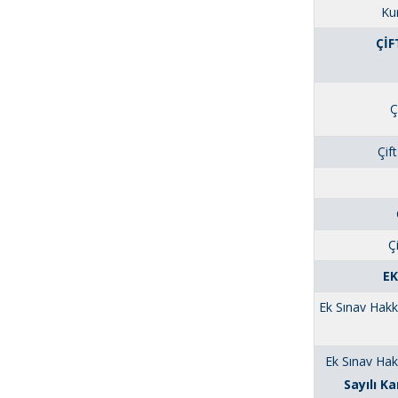
Ku
ÇİF
Ç
Çif
Ç
EK
Ek Sınav Hakk
Ek Sınav Hak
Sayılı 