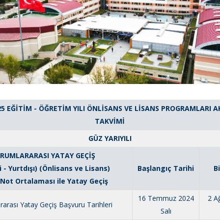
25 EĞİTİM - ÖĞRETİM YILI ÖNLİSANS VE LİSANS PROGRAMLARI 
TAKVİMİ
GÜZ YARIYILI
RUMLARARASI YATAY GEÇİŞ
i - Yurtdışı) (Önlisans ve Lisans)
Başlangıç Tarihi
B
Not Ortalaması ile Yatay Geçiş
16 Temmuz 2024
2 A
arası Yatay Geçiş Başvuru Tarihleri
Salı