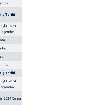
rşamba
itiş Tarihi
 Eylül 2024
Perşembe
Cuma
rtesi
alı
rşamba
itiş Tarihi
 Eylül 2024
Çarşamba
lül 2024 Cuma