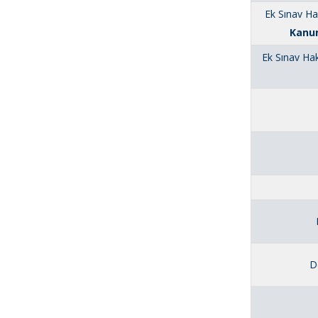
Ek Sınav Ha
Kanun
Ek Sınav Hak
D