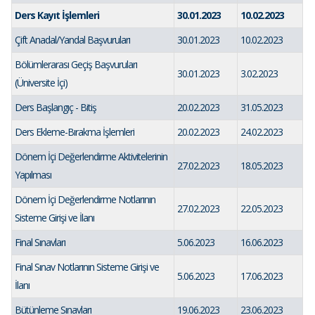
Ders Kayıt İşlemleri
30.01.2023
10.02.2023
Çift Anadal/Yandal Başvuruları
30.01.2023
10.02.2023
Bölümlerarası Geçiş Başvuruları
30.01.2023
3.02.2023
(Üniversite İçi)
Ders Başlangıç - Bitiş
20.02.2023
31.05.2023
Ders Ekleme-Bırakma İşlemleri
20.02.2023
24.02.2023
Dönem İçi Değerlendirme Aktivitelerinin
27.02.2023
18.05.2023
Yapılması
Dönem İçi Değerlendirme Notlarının
27.02.2023
22.05.2023
Sisteme Girişi ve İlanı
Final Sınavları
5.06.2023
16.06.2023
Final Sınav Notlarının Sisteme Girişi ve
5.06.2023
17.06.2023
İlanı
Bütünleme Sınavları
19.06.2023
23.06.2023