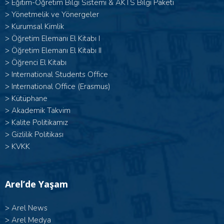
>
Eğitim-Öğretim Bilgi Sistemi & AKTS Bilgi Paketi
>
Yönetmelik ve Yönergeler
>
Kurumsal Kimlik
> Öğretim Elemanı El Kitabı I
>
Öğretim Elemanı El Kitabı II
>
Öğrenci El Kitabı
>
International Students Office
>
International Office (Erasmus)
>
Kütüphane
>
Akademik Takvim
>
Kalite Politikamız
>
Gizlilik Politikası
>
KVKK
Arel’de Yaşam
>
Arel News
>
Arel Medya