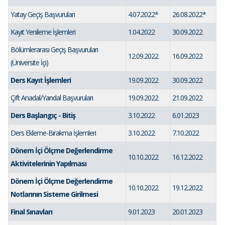
Yatay Geçiş Başvuruları
4.07.2022*
26.08.2022*
Kayıt Yenileme İşlemleri
1.04.2022
30.09.2022
Bölümlerarası Geçiş Başvuruları
12.09.2022
16.09.2022
(Üniversite İçi)
Ders Kayıt İşlemleri
19.09.2022
30.09.2022
Çift Anadal/Yandal Başvuruları
19.09.2022
21.09.2022
Ders Başlangıç - Bitiş
3.10.2022
6.01.2023
Ders Ekleme-Bırakma İşlemleri
3.10.2022
7.10.2022
Dönem İçi Ölçme Değerlendirme
10.10.2022
16.12.2022
Aktivitelerinin Yapılması
Dönem İçi Ölçme Değerlendirme
10.10.2022
19.12.2022
Notlarının Sisteme Girilmesi
Final Sınavları
9.01.2023
20.01.2023