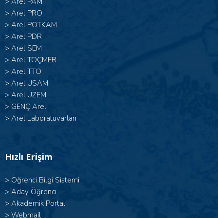
>
Arel PAM
>
Arel PRO
>
Arel POTKAM
>
Arel PDR
>
Arel SEM
>
Arel TOÇMER
>
Arel TTO
>
Arel USAM
>
Arel UZEM
>
GENÇ Arel
>
Arel Laboratuvarları
Hızlı Erişim
>
Öğrenci Bilgi Sistemi
>
Aday Öğrenci
>
Akademik Portal
>
Webmail