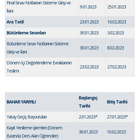
Final Sınav Notlarının Sisteme Girişi ve
9.01.2023
25.01.2023
İlanı
Ara Tatil
23.01.2023
10.02.2023
Bütünleme Sınavları
30.01.2023
3.02.2023
Bütünleme Sınav Notlarının Sisteme
30.01.2023
8.02.2023
Girişi ve İlanı
Dönem İçi Değerlendirme Evraklarının
23.02.2023
27.02.2023
Teslimi
Başlangıç
BAHAR YARIYILI
Bitiş Tarihi
Tarihi
Yatay Geçiş Başvuruları
2.01.2023*
27.01.2023*
Kayıt Yenileme işlemleri (Dönem
30.01.2023
10.02.2023
Bazında Ders Alan Öğrenciler)