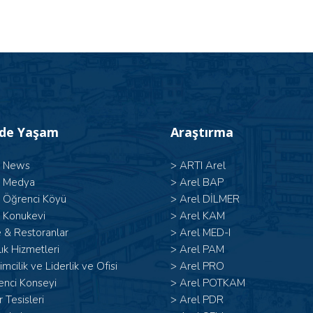
’de Yaşam
Araştırma
l News
>
ARTI Arel
l Medya
>
Arel BAP
l Öğrenci Köyü
>
Arel DİLMER
 Konukevi
>
Arel KAM
 & Restoranlar
>
Arel MED-I
ık Hizmetleri
>
Arel PAM
şimcilik ve Liderlik ve Ofisi
>
Arel PRO
enci Konseyi
>
Arel POTKAM
 Tesisleri
>
Arel PDR