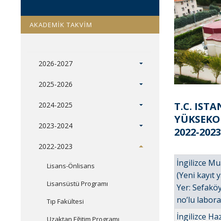
AKADEMİK TAKVİM
2026-2027
2025-2026
T.C. IST
2024-2025
YÜKSEKO
2023-2024
2022-202
2022-2023
İngilizce Mu
Lisans-Önlisans
(Yeni kayıt 
Lisansüstü Programı
Yer: Sefakö
no’lu labor
Tıp Fakültesi
İngilizce H
Uzaktan Eğitim Programı