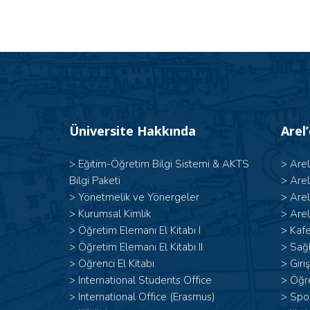
Üniversite Hakkında
Arel
>
Eğitim-Öğretim Bilgi Sistemi & AKTS
>
Are
Bilgi Paketi
>
Are
>
Yönetmelik ve Yönergeler
>
Are
>
Kurumsal Kimlik
>
Arel
> Öğretim Elemanı El Kitabı I
>
Kafe
>
Öğretim Elemanı El Kitabı II
>
Sağl
>
Öğrenci El Kitabı
>
Giri
>
International Students Office
>
Öğr
>
International Office (Erasmus)
>
Spor