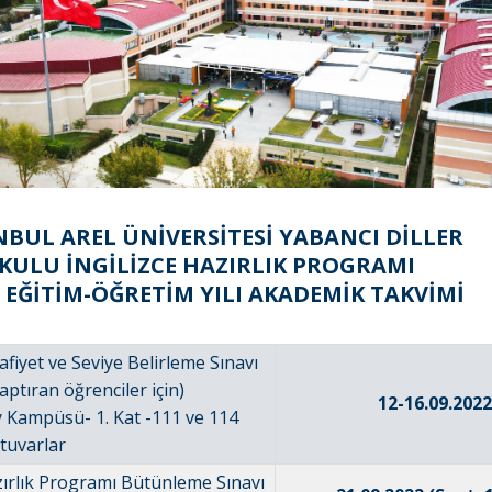
ANBUL AREL ÜNİVERSİTESİ YABANCI DİLLER
KULU İNGİLİZCE HAZIRLIK PROGRAMI
3 EĞİTİM-ÖĞRETİM YILI AKADEMİK TAKVİMİ
afiyet ve Seviye Belirleme Sınavı
yaptıran öğrenciler için)
12-16.09.202
y Kampüsü- 1. Kat -111 ve 114
atuvarlar
azırlık Programı Bütünleme Sınavı