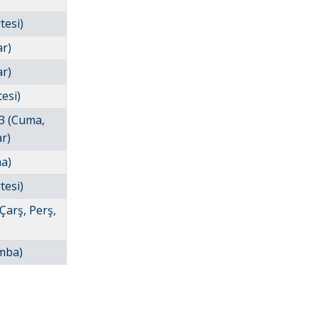
tesi)
ar)
ar)
esi)
23 (Cuma,
r)
a)
tesi)
Çarş, Perş,
amba)