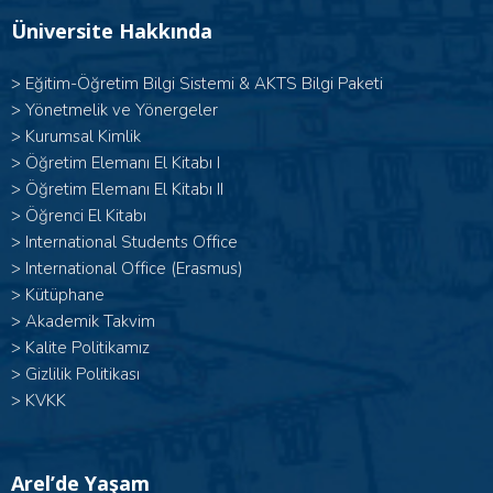
Üniversite Hakkında
>
Eğitim-Öğretim Bilgi Sistemi & AKTS Bilgi Paketi
>
Yönetmelik ve Yönergeler
>
Kurumsal Kimlik
> Öğretim Elemanı El Kitabı I
>
Öğretim Elemanı El Kitabı II
>
Öğrenci El Kitabı
>
International Students Office
>
International Office (Erasmus)
>
Kütüphane
>
Akademik Takvim
>
Kalite Politikamız
>
Gizlilik Politikası
>
KVKK
Arel’de Yaşam