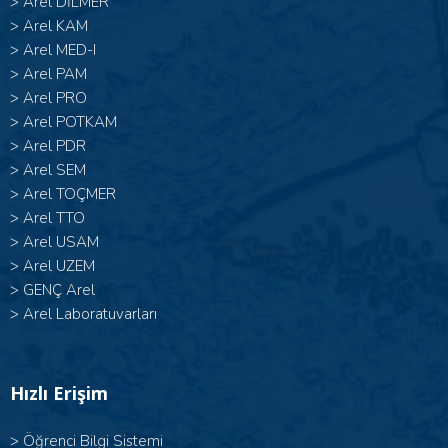
>
Arel DİLMER
>
Arel KAM
>
Arel MED-I
>
Arel PAM
>
Arel PRO
>
Arel POTKAM
>
Arel PDR
>
Arel SEM
>
Arel TOÇMER
>
Arel TTO
>
Arel USAM
>
Arel UZEM
>
GENÇ Arel
>
Arel Laboratuvarları
Hızlı Erişim
>
Öğrenci Bilgi Sistemi