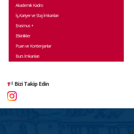
Akademik Kadro
İş,Kariyer ve Staj İmkanları
Erasmus +
Etkinlikler
Puan ve Kontenjanlar
Burs İmkanları
Bizi Takip Edin