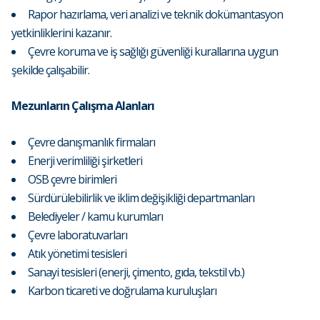
Rapor hazırlama, veri analizi ve teknik dokümantasyon
yetkinliklerini kazanır.
Çevre koruma ve iş sağlığı güvenliği kurallarına uygun
şekilde çalışabilir.
Mezunların Çalışma Alanları
Çevre danışmanlık firmaları
Enerji verimliliği şirketleri
OSB çevre birimleri
Sürdürülebilirlik ve iklim değişikliği departmanları
Belediyeler / kamu kurumları
Çevre laboratuvarları
Atık yönetimi tesisleri
Sanayi tesisleri (enerji, çimento, gıda, tekstil vb.)
Karbon ticareti ve doğrulama kuruluşları