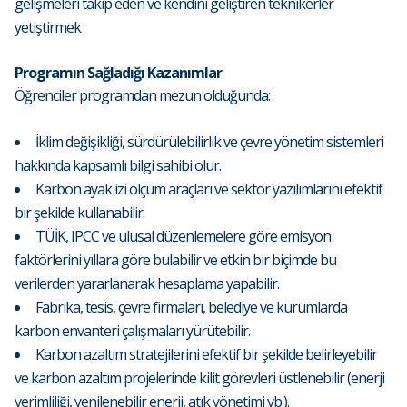
gelişmeleri takip eden ve kendini geliştiren teknikerler
yetiştirmek
Programın Sağladığı Kazanımlar
Öğrenciler programdan mezun olduğunda:
İklim değişikliği, sürdürülebilirlik ve çevre yönetim sistemleri
hakkında kapsamlı bilgi sahibi olur.
Karbon ayak izi ölçüm araçları ve sektör yazılımlarını efektif
bir şekilde kullanabilir.
TÜİK, IPCC ve ulusal düzenlemelere göre emisyon
faktörlerini yıllara göre bulabilir ve etkin bir biçimde bu
verilerden yararlanarak hesaplama yapabilir.
Fabrika, tesis, çevre firmaları, belediye ve kurumlarda
karbon envanteri çalışmaları yürütebilir.
Karbon azaltım stratejilerini efektif bir şekilde belirleyebilir
ve karbon azaltım projelerinde kilit görevleri üstlenebilir (enerji
verimliliği, yenilenebilir enerji, atık yönetimi vb.).