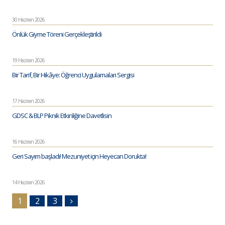
30 Haziran 2026
Önlük Giyme Töreni Gerçekleştirildi
19 Haziran 2026
Bir Tarif, Bir Hikâye: Öğrenci Uygulamaları Sergisi
17 Haziran 2026
GDSC & BLP Piknik Etkinliğine Davetlisin
16 Haziran 2026
Geri Sayım başladı! Mezuniyet için Heyecan Dorukta!
14 Haziran 2026
1
2
3