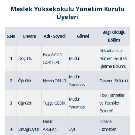
Meslek Yüksekokulu Yönetim Kurulu
Üyeleri
Bağlı Olduğu
S.No
Ünvanı
Adı - Soyadı
Görevi
Bölüm
İktisadi ve İdari
Esra AYDIN
1
Doç. Dr.
Müdür
Bilimler Fakültesi
GÖKTEPE
İşletme Bölümü
Müdür
2
Öğr.Gör.
Nesrin ONUR
Tasarım Bölümü
Yardımcısı
Tıbbi Hizmetler
Müdür
3
Öğr.Gör.
Tuğçe GEDİK
ve Teknikler
Yardımcısı
Bölümü
Deniz
Eczane
4
Dr.Öğr.Üyesi
ARSLAN
Üye
Hizmetleri