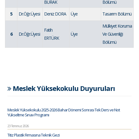
BURAK
Bölümü
5
Dr.Öğr.Üyesi
Deniz DORA
Üye
Tasarım Bölümü
Mülkiyet Koruma
Fatih
6
Dr.Öğr.Üyesi
Üye
Ve Güvenliği
ERTÜRK
Bölümü
Meslek Yüksekokulu Duyuruları
Meslek Yüksekokulu 2025-2026 Bahar Dönemi Sonrası Tek Ders ve Not
Yükseltme Sınav Programı
23 Temmuz 2026
Titiz Plastik Firmasına Teknik Gezi