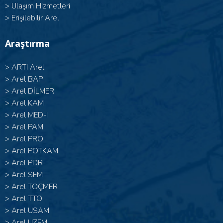
>
Ulaşım Hizmetleri
>
Erişilebilir Arel
Araştırma
>
ARTI Arel
>
Arel BAP
>
Arel DİLMER
>
Arel KAM
>
Arel MED-I
>
Arel PAM
>
Arel PRO
>
Arel POTKAM
>
Arel PDR
>
Arel SEM
>
Arel TOÇMER
>
Arel TTO
>
Arel USAM
>
Arel UZEM