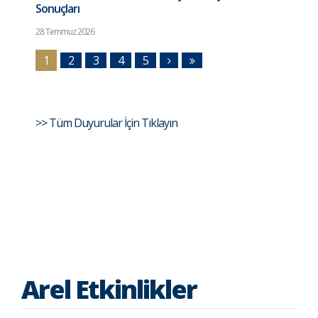
Sonuçları
28 Temmuz 2026
1
2
3
4
5
>> Tüm Duyurular İçin Tıklayın
Arel Etkinlikler