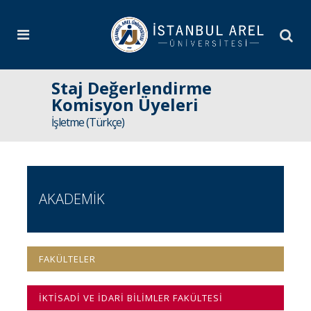
Staj Değerlendirme
Komisyon Üyeleri
İşletme (Türkçe)
AKADEMİK
FAKÜLTELER
İKTİSADİ VE İDARİ BİLİMLER FAKÜLTESİ