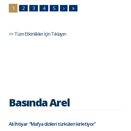
1
2
3
4
5
>> Tüm Etkinlikler İçin Tıklayın
Basında Arel
Ali İhtiyar: “Mafya dizileri türküleri kirletiyor”