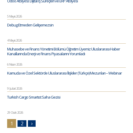
Odoo Atölyesi: Dijital İş Süreçleri ve ERP Atölyesi
5 Mayıs 2026
Debug Etmeden Gelişemezsin
4 Mayıs 2026
Muhasebe ve Finans Yönetimi Bölümü Öğretim Üyemiz Uluslararası Haber
Kanallarında Enerji ve Finans Piyasalarını Yorumladı
6 Nisan 2026
Kamuda ve Özel Sektörde Uluslararası İlişkiler (Türkçe) Mezunları – Webinar
9 Şubat 2026
Turkish Cargo Smartıst Saha Gezisi
29 Ocak 2026
1
2